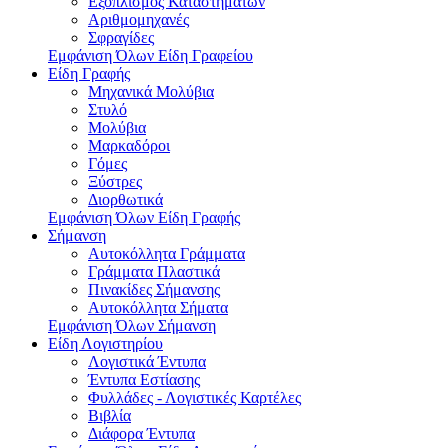
Εξοπλισμός Καταστημάτων
Αριθμομηχανές
Σφραγίδες
Εμφάνιση Όλων Είδη Γραφείου
Είδη Γραφής
Μηχανικά Μολύβια
Στυλό
Μολύβια
Μαρκαδόροι
Γόμες
Ξύστρες
Διορθωτικά
Εμφάνιση Όλων Είδη Γραφής
Σήμανση
Αυτοκόλλητα Γράμματα
Γράμματα Πλαστικά
Πινακίδες Σήμανσης
Αυτοκόλλητα Σήματα
Εμφάνιση Όλων Σήμανση
Είδη Λογιστηρίου
Λογιστικά Έντυπα
Έντυπα Εστίασης
Φυλλάδες - Λογιστικές Καρτέλες
Βιβλία
Διάφορα Έντυπα