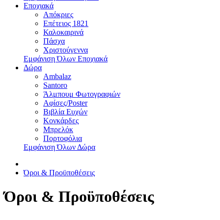
Εποχιακά
Απόκριες
Επέτειος 1821
Καλοκαιρινά
Πάσχα
Χριστούγεννα
Εμφάνιση Όλων Εποχιακά
Δώρα
Ambalaz
Santoro
Άλμπουμ Φωτογραφιών
Αφίσες/Poster
Βιβλία Ευχών
Κονκάρδες
Μπρελόκ
Πορτοφόλια
Εμφάνιση Όλων Δώρα
Όροι & Προϋποθέσεις
Όροι & Προϋποθέσεις