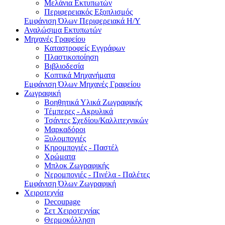
Μελάνια Εκτυπωτών
Περιφερειακός Εξοπλισμός
Εμφάνιση Όλων Περιφερειακά Η/Υ
Αναλώσιμα Εκτυπωτών
Μηχανές Γραφείου
Καταστροφείς Εγγράφων
Πλαστικοποίηση
Βιβλιοδεσία
Κοπτικά Μηχανήματα
Εμφάνιση Όλων Μηχανές Γραφείου
Ζωγραφική
Βοηθητικά Υλικά Ζωγραφικής
Τέμπερες - Ακρυλικά
Τσάντες Σχεδίου/Καλλιτεχνικών
Μαρκαδόροι
Ξυλομπογιές
Κηρομπογιές - Παστέλ
Χρώματα
Μπλοκ Ζωγραφικής
Νερομπογιές - Πινέλα - Παλέτες
Εμφάνιση Όλων Ζωγραφική
Χειροτεχνία
Decoupage
Σετ Χειροτεχνίας
Θερμοκόλληση