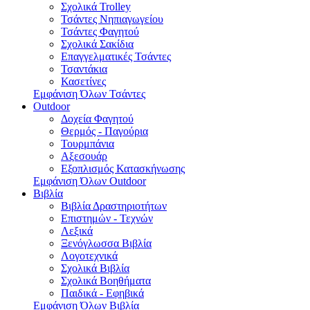
Σχολικά Trolley
Τσάντες Νηπιαγωγείου
Τσάντες Φαγητού
Σχολικά Σακίδια
Επαγγελματικές Τσάντες
Τσαντάκια
Κασετίνες
Εμφάνιση Όλων Τσάντες
Outdoor
Δοχεία Φαγητού
Θερμός - Παγούρια
Τουρμπάνια
Αξεσουάρ
Εξοπλισμός Κατασκήνωσης
Εμφάνιση Όλων Outdoor
Βιβλία
Βιβλία Δραστηριοτήτων
Επιστημών - Τεχνών
Λεξικά
Ξενόγλωσσα Βιβλία
Λογοτεχνικά
Σχολικά Βιβλία
Σχολικά Βοηθήματα
Παιδικά - Εφηβικά
Εμφάνιση Όλων Βιβλία