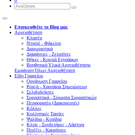
0
Επισκεφθείτε το Blog μας
Αρχειοθέτηση
Κλασέρ
Ντοσιέ - Φάκελοι
Διαχωριστικά
Διαφάνειες - Ζελατίνες
Θήκες - Κουτιά Εγγράφων
Βοηθητικά Υλικά Αρχειοθέτησης
Εμφάνιση Όλων Αρχειοθέτηση
Είδη Γραφείου
Οργάνωση Γραφείου
Post-it - Χαρτάκια Σημειώσεων
Σελιδοδείκτες
Συρραπτικά - Σύρματα Συρραπτικών
Περφορατέρ (Διακορευτές)
Κόλλες
Κολλητικές Ταινίες
Ψαλίδια - Κοπίδια
Κλιπς - Συνδετήρες - Λάστιχα
Πινέζες - Καρφίτσες