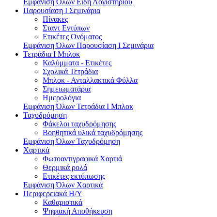
Εμφάνιση Όλων Είδη Λογιστηρίου
Παρουσίαση I Σεμινάρια
Πίνακες
Σταντ Εντύπων
Ετικέτες Ονόματος
Εμφάνιση Όλων Παρουσίαση I Σεμινάρια
Τετράδια I Μπλοκ
Καλύμματα - Ετικέτες
Σχολικά Τετράδια
Μπλοκ - Ανταλλακτικά Φύλλα
Σημειωματάρια
Ημερολόγια
Εμφάνιση Όλων Τετράδια I Μπλοκ
Ταχυδρόμηση
Φάκελοι ταχυδρόμησης
Βοηθητικά υλικά ταχυδρόμησης
Εμφάνιση Όλων Ταχυδρόμηση
Χαρτικά
Φωτοαντιγραφικά Χαρτιά
Θερμικά ρολά
Ετικέτες εκτύπωσης
Εμφάνιση Όλων Χαρτικά
Περιφερειακά Η/Υ
Καθαριστικά
Ψηφιακή Αποθήκευση