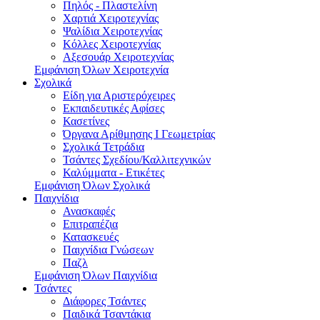
Πηλός - Πλαστελίνη
Χαρτιά Χειροτεχνίας
Ψαλίδια Χειροτεχνίας
Κόλλες Χειροτεχνίας
Αξεσουάρ Χειροτεχνίας
Εμφάνιση Όλων Χειροτεχνία
Σχολικά
Είδη για Αριστερόχειρες
Εκπαιδευτικές Αφίσες
Κασετίνες
Όργανα Αρίθμησης Ι Γεωμετρίας
Σχολικά Τετράδια
Τσάντες Σχεδίου/Καλλιτεχνικών
Καλύμματα - Ετικέτες
Εμφάνιση Όλων Σχολικά
Παιχνίδια
Ανασκαφές
Επιτραπέζια
Κατασκευές
Παιχνίδια Γνώσεων
Παζλ
Εμφάνιση Όλων Παιχνίδια
Τσάντες
Διάφορες Τσάντες
Παιδικά Τσαντάκια