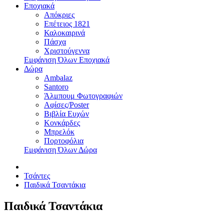
Εποχιακά
Απόκριες
Επέτειος 1821
Καλοκαιρινά
Πάσχα
Χριστούγεννα
Εμφάνιση Όλων Εποχιακά
Δώρα
Ambalaz
Santoro
Άλμπουμ Φωτογραφιών
Αφίσες/Poster
Βιβλία Ευχών
Κονκάρδες
Μπρελόκ
Πορτοφόλια
Εμφάνιση Όλων Δώρα
Τσάντες
Παιδικά Τσαντάκια
Παιδικά Τσαντάκια