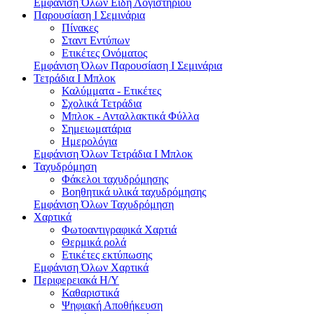
Εμφάνιση Όλων Είδη Λογιστηρίου
Παρουσίαση I Σεμινάρια
Πίνακες
Σταντ Εντύπων
Ετικέτες Ονόματος
Εμφάνιση Όλων Παρουσίαση I Σεμινάρια
Τετράδια I Μπλοκ
Καλύμματα - Ετικέτες
Σχολικά Τετράδια
Μπλοκ - Ανταλλακτικά Φύλλα
Σημειωματάρια
Ημερολόγια
Εμφάνιση Όλων Τετράδια I Μπλοκ
Ταχυδρόμηση
Φάκελοι ταχυδρόμησης
Βοηθητικά υλικά ταχυδρόμησης
Εμφάνιση Όλων Ταχυδρόμηση
Χαρτικά
Φωτοαντιγραφικά Χαρτιά
Θερμικά ρολά
Ετικέτες εκτύπωσης
Εμφάνιση Όλων Χαρτικά
Περιφερειακά Η/Υ
Καθαριστικά
Ψηφιακή Αποθήκευση