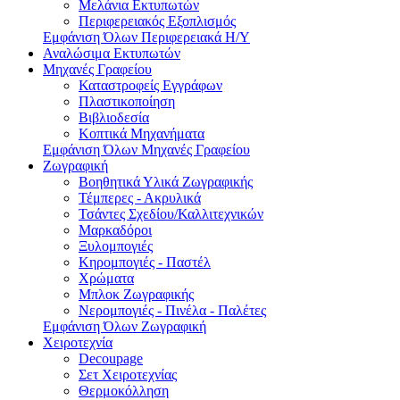
Μελάνια Εκτυπωτών
Περιφερειακός Εξοπλισμός
Εμφάνιση Όλων Περιφερειακά Η/Υ
Αναλώσιμα Εκτυπωτών
Μηχανές Γραφείου
Καταστροφείς Εγγράφων
Πλαστικοποίηση
Βιβλιοδεσία
Κοπτικά Μηχανήματα
Εμφάνιση Όλων Μηχανές Γραφείου
Ζωγραφική
Βοηθητικά Υλικά Ζωγραφικής
Τέμπερες - Ακρυλικά
Τσάντες Σχεδίου/Καλλιτεχνικών
Μαρκαδόροι
Ξυλομπογιές
Κηρομπογιές - Παστέλ
Χρώματα
Μπλοκ Ζωγραφικής
Νερομπογιές - Πινέλα - Παλέτες
Εμφάνιση Όλων Ζωγραφική
Χειροτεχνία
Decoupage
Σετ Χειροτεχνίας
Θερμοκόλληση