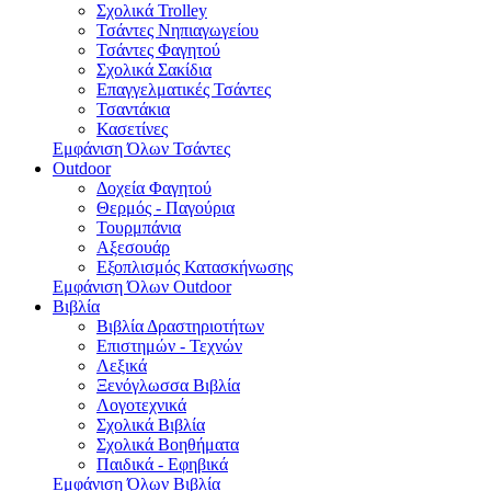
Σχολικά Trolley
Τσάντες Νηπιαγωγείου
Τσάντες Φαγητού
Σχολικά Σακίδια
Επαγγελματικές Τσάντες
Τσαντάκια
Κασετίνες
Εμφάνιση Όλων Τσάντες
Outdoor
Δοχεία Φαγητού
Θερμός - Παγούρια
Τουρμπάνια
Αξεσουάρ
Εξοπλισμός Κατασκήνωσης
Εμφάνιση Όλων Outdoor
Βιβλία
Βιβλία Δραστηριοτήτων
Επιστημών - Τεχνών
Λεξικά
Ξενόγλωσσα Βιβλία
Λογοτεχνικά
Σχολικά Βιβλία
Σχολικά Βοηθήματα
Παιδικά - Εφηβικά
Εμφάνιση Όλων Βιβλία