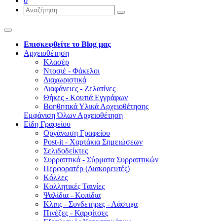
0
Επισκεφθείτε το Blog μας
Αρχειοθέτηση
Κλασέρ
Ντοσιέ - Φάκελοι
Διαχωριστικά
Διαφάνειες - Ζελατίνες
Θήκες - Κουτιά Εγγράφων
Βοηθητικά Υλικά Αρχειοθέτησης
Εμφάνιση Όλων Αρχειοθέτηση
Είδη Γραφείου
Οργάνωση Γραφείου
Post-it - Χαρτάκια Σημειώσεων
Σελιδοδείκτες
Συρραπτικά - Σύρματα Συρραπτικών
Περφορατέρ (Διακορευτές)
Κόλλες
Κολλητικές Ταινίες
Ψαλίδια - Κοπίδια
Κλιπς - Συνδετήρες - Λάστιχα
Πινέζες - Καρφίτσες