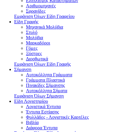
Εξοπλισμός Καταστημάτων
Αριθμομηχανές
Σφραγίδες
Εμφάνιση Όλων Είδη Γραφείου
Είδη Γραφής
Μηχανικά Μολύβια
Στυλό
Μολύβια
Μαρκαδόροι
Γόμες
Ξύστρες
Διορθωτικά
Εμφάνιση Όλων Είδη Γραφής
Σήμανση
Αυτοκόλλητα Γράμματα
Γράμματα Πλαστικά
Πινακίδες Σήμανσης
Αυτοκόλλητα Σήματα
Εμφάνιση Όλων Σήμανση
Είδη Λογιστηρίου
Λογιστικά Έντυπα
Έντυπα Εστίασης
Φυλλάδες - Λογιστικές Καρτέλες
Βιβλία
Διάφορα Έντυπα