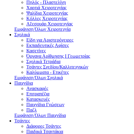
Πηλός - Πλαστελίνη
Χαρτιά Χειροτεχνίας
Ψαλίδια Χειροτεχνίας
Κόλλες Χειροτεχνίας
Αξεσουάρ Χειροτεχνίας
Εμφάνιση Όλων Χειροτεχνία
Σχολικά
Είδη για Αριστερόχειρες
Εκπαιδευτικές Αφίσες
Κασετίνες
Όργανα Αρίθμησης Ι Γεωμετρίας
Σχολικά Τετράδια
Τσάντες Σχεδίου/Καλλιτεχνικών
Καλύμματα - Ετικέτες
Εμφάνιση Όλων Σχολικά
Παιχνίδια
Ανασκαφές
Επιτραπέζια
Κατασκευές
Παιχνίδια Γνώσεων
Παζλ
Εμφάνιση Όλων Παιχνίδια
Τσάντες
Διάφορες Τσάντες
Παιδικά Τσαντάκια