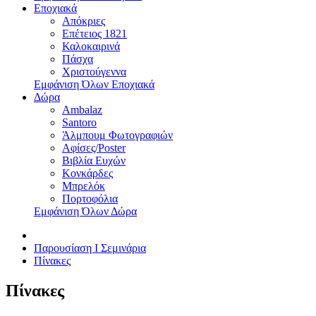
Εποχιακά
Απόκριες
Επέτειος 1821
Καλοκαιρινά
Πάσχα
Χριστούγεννα
Εμφάνιση Όλων Εποχιακά
Δώρα
Ambalaz
Santoro
Άλμπουμ Φωτογραφιών
Αφίσες/Poster
Βιβλία Ευχών
Κονκάρδες
Μπρελόκ
Πορτοφόλια
Εμφάνιση Όλων Δώρα
Παρουσίαση I Σεμινάρια
Πίνακες
Πίνακες