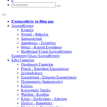
0
Επισκεφθείτε το Blog μας
Αρχειοθέτηση
Κλασέρ
Ντοσιέ - Φάκελοι
Διαχωριστικά
Διαφάνειες - Ζελατίνες
Θήκες - Κουτιά Εγγράφων
Βοηθητικά Υλικά Αρχειοθέτησης
Εμφάνιση Όλων Αρχειοθέτηση
Είδη Γραφείου
Οργάνωση Γραφείου
Post-it - Χαρτάκια Σημειώσεων
Σελιδοδείκτες
Συρραπτικά - Σύρματα Συρραπτικών
Περφορατέρ (Διακορευτές)
Κόλλες
Κολλητικές Ταινίες
Ψαλίδια - Κοπίδια
Κλιπς - Συνδετήρες - Λάστιχα
Πινέζες - Καρφίτσες