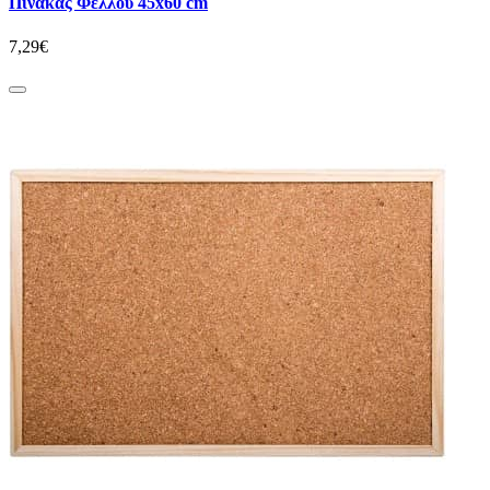
Πίνακας Φελλού 45x60 cm
7,29€