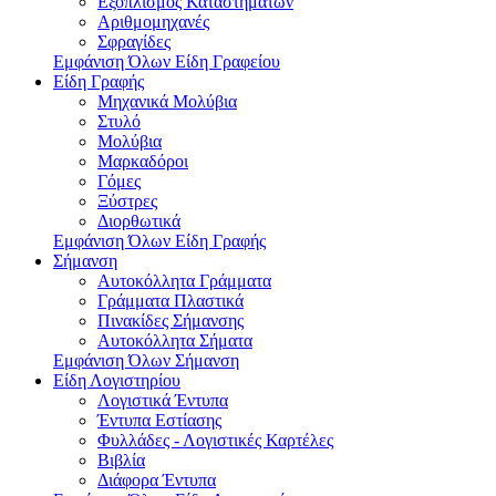
Εξοπλισμός Καταστημάτων
Αριθμομηχανές
Σφραγίδες
Εμφάνιση Όλων Είδη Γραφείου
Είδη Γραφής
Μηχανικά Μολύβια
Στυλό
Μολύβια
Μαρκαδόροι
Γόμες
Ξύστρες
Διορθωτικά
Εμφάνιση Όλων Είδη Γραφής
Σήμανση
Αυτοκόλλητα Γράμματα
Γράμματα Πλαστικά
Πινακίδες Σήμανσης
Αυτοκόλλητα Σήματα
Εμφάνιση Όλων Σήμανση
Είδη Λογιστηρίου
Λογιστικά Έντυπα
Έντυπα Εστίασης
Φυλλάδες - Λογιστικές Καρτέλες
Βιβλία
Διάφορα Έντυπα