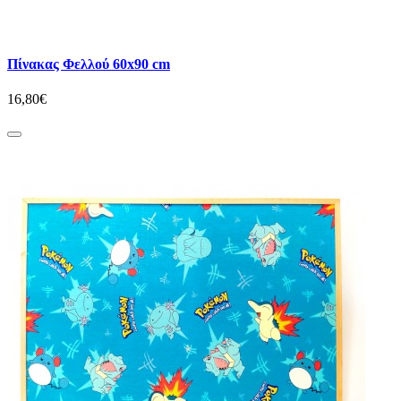
Πίνακας Φελλού 60x90 cm
16,80€