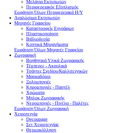
Μελάνια Εκτυπωτών
Περιφερειακός Εξοπλισμός
Εμφάνιση Όλων Περιφερειακά Η/Υ
Αναλώσιμα Εκτυπωτών
Μηχανές Γραφείου
Καταστροφείς Εγγράφων
Πλαστικοποίηση
Βιβλιοδεσία
Κοπτικά Μηχανήματα
Εμφάνιση Όλων Μηχανές Γραφείου
Ζωγραφική
Βοηθητικά Υλικά Ζωγραφικής
Τέμπερες - Ακρυλικά
Τσάντες Σχεδίου/Καλλιτεχνικών
Μαρκαδόροι
Ξυλομπογιές
Κηρομπογιές - Παστέλ
Χρώματα
Μπλοκ Ζωγραφικής
Νερομπογιές - Πινέλα - Παλέτες
Εμφάνιση Όλων Ζωγραφική
Χειροτεχνία
Decoupage
Σετ Χειροτεχνίας
Θερμοκόλληση