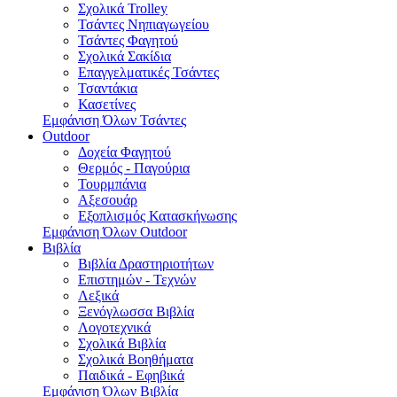
Σχολικά Trolley
Τσάντες Νηπιαγωγείου
Τσάντες Φαγητού
Σχολικά Σακίδια
Επαγγελματικές Τσάντες
Τσαντάκια
Κασετίνες
Εμφάνιση Όλων Τσάντες
Outdoor
Δοχεία Φαγητού
Θερμός - Παγούρια
Τουρμπάνια
Αξεσουάρ
Εξοπλισμός Κατασκήνωσης
Εμφάνιση Όλων Outdoor
Βιβλία
Βιβλία Δραστηριοτήτων
Επιστημών - Τεχνών
Λεξικά
Ξενόγλωσσα Βιβλία
Λογοτεχνικά
Σχολικά Βιβλία
Σχολικά Βοηθήματα
Παιδικά - Εφηβικά
Εμφάνιση Όλων Βιβλία