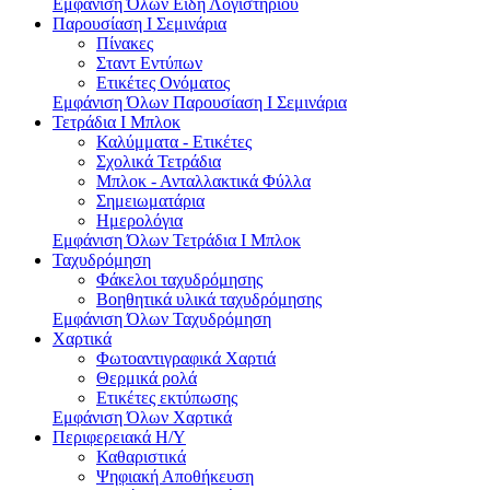
Εμφάνιση Όλων Είδη Λογιστηρίου
Παρουσίαση I Σεμινάρια
Πίνακες
Σταντ Εντύπων
Ετικέτες Ονόματος
Εμφάνιση Όλων Παρουσίαση I Σεμινάρια
Τετράδια I Μπλοκ
Καλύμματα - Ετικέτες
Σχολικά Τετράδια
Μπλοκ - Ανταλλακτικά Φύλλα
Σημειωματάρια
Ημερολόγια
Εμφάνιση Όλων Τετράδια I Μπλοκ
Ταχυδρόμηση
Φάκελοι ταχυδρόμησης
Βοηθητικά υλικά ταχυδρόμησης
Εμφάνιση Όλων Ταχυδρόμηση
Χαρτικά
Φωτοαντιγραφικά Χαρτιά
Θερμικά ρολά
Ετικέτες εκτύπωσης
Εμφάνιση Όλων Χαρτικά
Περιφερειακά Η/Υ
Καθαριστικά
Ψηφιακή Αποθήκευση