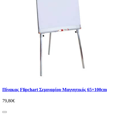
Πίνακας Flipchart Σεμιναρίου Μαγνητικός 65×100cm
79,80€