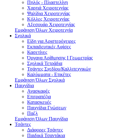
Πηλός - Πλαστελίνη
Χαρτιά Χειροτεχνίας
Ψαλίδια Χειροτεχνίας
Κόλλες Χειροτεχνίας
Αξεσουάρ Χειροτεχνίας
Εμφάνιση Όλων Χειροτεχνία
Σχολικά
Είδη για Αριστερόχειρες
Εκπαιδευτικές Αφίσες
Κασετίνες
Όργανα Αρίθμησης Ι Γεωμετρίας
Σχολικά Τετράδια
Τσάντες Σχεδίου/Καλλιτεχνικών
Καλύμματα - Ετικέτες
Εμφάνιση Όλων Σχολικά
Παιχνίδια
Ανασκαφές
Επιτραπέζια
Κατασκευές
Παιχνίδια Γνώσεων
Παζλ
Εμφάνιση Όλων Παιχνίδια
Τσάντες
Διάφορες Τσάντες
Παιδικά Τσαντάκια