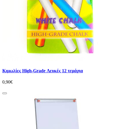
Κιμωλίες High-Grade Λευκές 12 τεμάχια
0,90€