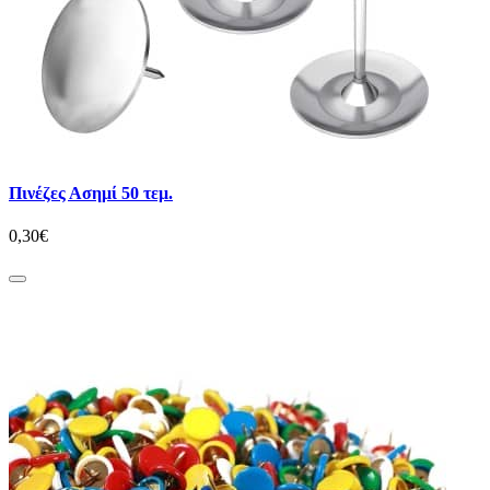
Πινέζες Ασημί 50 τεμ.
0,30€