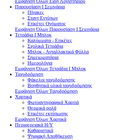
Εμφάνιση Όλων Είδη Λογιστηρίου
Παρουσίαση I Σεμινάρια
Πίνακες
Σταντ Εντύπων
Ετικέτες Ονόματος
Εμφάνιση Όλων Παρουσίαση I Σεμινάρια
Τετράδια I Μπλοκ
Καλύμματα - Ετικέτες
Σχολικά Τετράδια
Μπλοκ - Ανταλλακτικά Φύλλα
Σημειωματάρια
Ημερολόγια
Εμφάνιση Όλων Τετράδια I Μπλοκ
Ταχυδρόμηση
Φάκελοι ταχυδρόμησης
Βοηθητικά υλικά ταχυδρόμησης
Εμφάνιση Όλων Ταχυδρόμηση
Χαρτικά
Φωτοαντιγραφικά Χαρτιά
Θερμικά ρολά
Ετικέτες εκτύπωσης
Εμφάνιση Όλων Χαρτικά
Περιφερειακά Η/Υ
Καθαριστικά
Ψηφιακή Αποθήκευση