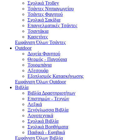
Σχολικά Trolley
Τσάντες Νηπιαγωγείου
Τσάντες Φαγητού
Σχολικά Σακίδια
Επαγγελματικές Τσάντες
Τσαντάκια
Κασετίνες
Εμφάνιση Όλων Τσάντες
Outdoor
Δοχεία Φαγητού
Θερμός - Παγούρια
Τουρμπάνια
Αξεσουάρ
Εξοπλισμός Κατασκήνωσης
Εμφάνιση Όλων Outdoor
Βιβλία
Βιβλία Δραστηριοτήτων
Επιστημών - Τεχνών
Λεξικά
Ξενόγλωσσα Βιβλία
Λογοτεχνικά
Σχολικά Βιβλία
Σχολικά Βοηθήματα
Παιδικά - Εφηβικά
Εμφάνιση Όλων Βιβλία