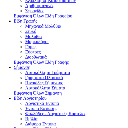
Εξοπλισμός Καταστημάτων
Αριθμομηχανές
Σφραγίδες
Εμφάνιση Όλων Είδη Γραφείου
Είδη Γραφής
Μηχανικά Μολύβια
Στυλό
Μολύβια
Μαρκαδόροι
Γόμες
Ξύστρες
Διορθωτικά
Εμφάνιση Όλων Είδη Γραφής
Σήμανση
Αυτοκόλλητα Γράμματα
Γράμματα Πλαστικά
Πινακίδες Σήμανσης
Αυτοκόλλητα Σήματα
Εμφάνιση Όλων Σήμανση
Είδη Λογιστηρίου
Λογιστικά Έντυπα
Έντυπα Εστίασης
Φυλλάδες - Λογιστικές Καρτέλες
Βιβλία
Διάφορα Έντυπα