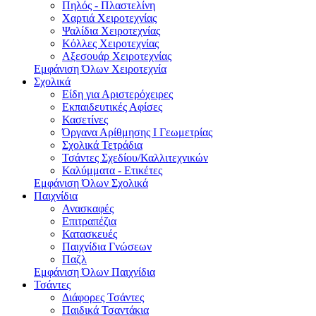
Πηλός - Πλαστελίνη
Χαρτιά Χειροτεχνίας
Ψαλίδια Χειροτεχνίας
Κόλλες Χειροτεχνίας
Αξεσουάρ Χειροτεχνίας
Εμφάνιση Όλων Χειροτεχνία
Σχολικά
Είδη για Αριστερόχειρες
Εκπαιδευτικές Αφίσες
Κασετίνες
Όργανα Αρίθμησης Ι Γεωμετρίας
Σχολικά Τετράδια
Τσάντες Σχεδίου/Καλλιτεχνικών
Καλύμματα - Ετικέτες
Εμφάνιση Όλων Σχολικά
Παιχνίδια
Ανασκαφές
Επιτραπέζια
Κατασκευές
Παιχνίδια Γνώσεων
Παζλ
Εμφάνιση Όλων Παιχνίδια
Τσάντες
Διάφορες Τσάντες
Παιδικά Τσαντάκια