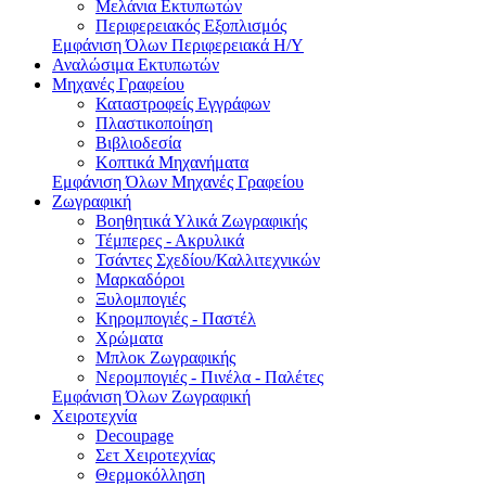
Μελάνια Εκτυπωτών
Περιφερειακός Εξοπλισμός
Εμφάνιση Όλων Περιφερειακά Η/Υ
Αναλώσιμα Εκτυπωτών
Μηχανές Γραφείου
Καταστροφείς Εγγράφων
Πλαστικοποίηση
Βιβλιοδεσία
Κοπτικά Μηχανήματα
Εμφάνιση Όλων Μηχανές Γραφείου
Ζωγραφική
Βοηθητικά Υλικά Ζωγραφικής
Τέμπερες - Ακρυλικά
Τσάντες Σχεδίου/Καλλιτεχνικών
Μαρκαδόροι
Ξυλομπογιές
Κηρομπογιές - Παστέλ
Χρώματα
Μπλοκ Ζωγραφικής
Νερομπογιές - Πινέλα - Παλέτες
Εμφάνιση Όλων Ζωγραφική
Χειροτεχνία
Decoupage
Σετ Χειροτεχνίας
Θερμοκόλληση