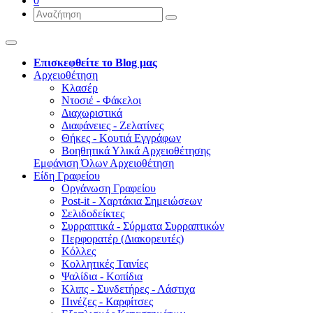
0
Επισκεφθείτε το Blog μας
Αρχειοθέτηση
Κλασέρ
Ντοσιέ - Φάκελοι
Διαχωριστικά
Διαφάνειες - Ζελατίνες
Θήκες - Κουτιά Εγγράφων
Βοηθητικά Υλικά Αρχειοθέτησης
Εμφάνιση Όλων Αρχειοθέτηση
Είδη Γραφείου
Οργάνωση Γραφείου
Post-it - Χαρτάκια Σημειώσεων
Σελιδοδείκτες
Συρραπτικά - Σύρματα Συρραπτικών
Περφορατέρ (Διακορευτές)
Κόλλες
Κολλητικές Ταινίες
Ψαλίδια - Κοπίδια
Κλιπς - Συνδετήρες - Λάστιχα
Πινέζες - Καρφίτσες