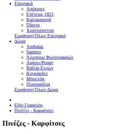
Εποχιακά
Απόκριες
Επέτειος 1821
Καλοκαιρινά
Πάσχα
Χριστούγεννα
Εμφάνιση Όλων Εποχιακά
Δώρα
Ambalaz
Santoro
Άλμπουμ Φωτογραφιών
Αφίσες/Poster
Βιβλία Ευχών
Κονκάρδες
Μπρελόκ
Πορτοφόλια
Εμφάνιση Όλων Δώρα
Είδη Γραφείου
Πινέζες - Καρφίτσες
Πινέζες - Καρφίτσες