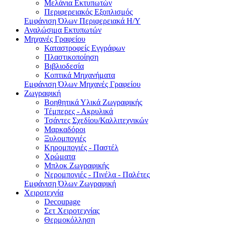
Μελάνια Εκτυπωτών
Περιφερειακός Εξοπλισμός
Εμφάνιση Όλων Περιφερειακά Η/Υ
Αναλώσιμα Εκτυπωτών
Μηχανές Γραφείου
Καταστροφείς Εγγράφων
Πλαστικοποίηση
Βιβλιοδεσία
Κοπτικά Μηχανήματα
Εμφάνιση Όλων Μηχανές Γραφείου
Ζωγραφική
Βοηθητικά Υλικά Ζωγραφικής
Τέμπερες - Ακρυλικά
Τσάντες Σχεδίου/Καλλιτεχνικών
Μαρκαδόροι
Ξυλομπογιές
Κηρομπογιές - Παστέλ
Χρώματα
Μπλοκ Ζωγραφικής
Νερομπογιές - Πινέλα - Παλέτες
Εμφάνιση Όλων Ζωγραφική
Χειροτεχνία
Decoupage
Σετ Χειροτεχνίας
Θερμοκόλληση