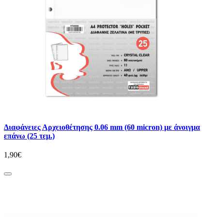
Διαφάνειες Αρχειοθέτησης 0.06 mm (60 micron) με άνοιγμα
επάνω (25 τεμ.)
1,90€