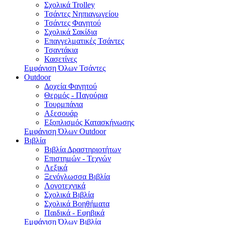
Σχολικά Trolley
Τσάντες Νηπιαγωγείου
Τσάντες Φαγητού
Σχολικά Σακίδια
Επαγγελματικές Τσάντες
Τσαντάκια
Κασετίνες
Εμφάνιση Όλων Τσάντες
Outdoor
Δοχεία Φαγητού
Θερμός - Παγούρια
Τουρμπάνια
Αξεσουάρ
Εξοπλισμός Κατασκήνωσης
Εμφάνιση Όλων Outdoor
Βιβλία
Βιβλία Δραστηριοτήτων
Επιστημών - Τεχνών
Λεξικά
Ξενόγλωσσα Βιβλία
Λογοτεχνικά
Σχολικά Βιβλία
Σχολικά Βοηθήματα
Παιδικά - Εφηβικά
Εμφάνιση Όλων Βιβλία