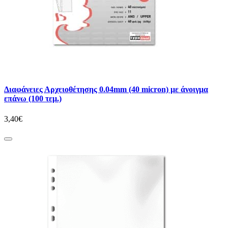
Διαφάνειες Αρχειοθέτησης 0.04mm (40 micron) με άνοιγμα
επάνω (100 τεμ.)
3,40€