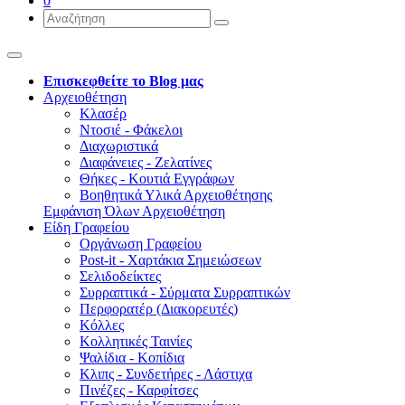
0
Επισκεφθείτε το Blog μας
Αρχειοθέτηση
Κλασέρ
Ντοσιέ - Φάκελοι
Διαχωριστικά
Διαφάνειες - Ζελατίνες
Θήκες - Κουτιά Εγγράφων
Βοηθητικά Υλικά Αρχειοθέτησης
Εμφάνιση Όλων Αρχειοθέτηση
Είδη Γραφείου
Οργάνωση Γραφείου
Post-it - Χαρτάκια Σημειώσεων
Σελιδοδείκτες
Συρραπτικά - Σύρματα Συρραπτικών
Περφορατέρ (Διακορευτές)
Κόλλες
Κολλητικές Ταινίες
Ψαλίδια - Κοπίδια
Κλιπς - Συνδετήρες - Λάστιχα
Πινέζες - Καρφίτσες