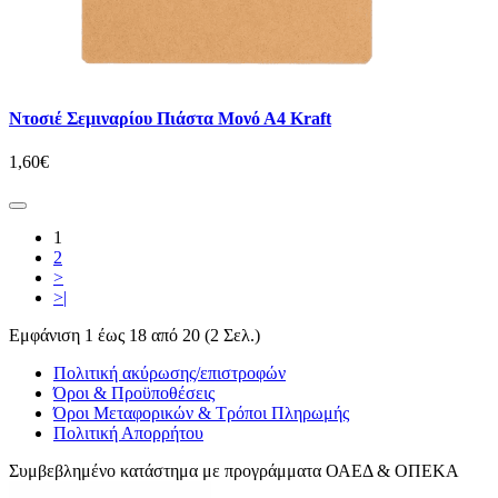
Ντοσιέ Σεμιναρίου Πιάστα Μονό Α4 Kraft
1,60€
1
2
>
>|
Εμφάνιση 1 έως 18 από 20 (2 Σελ.)
Πολιτική ακύρωσης/επιστροφών
Όροι & Προϋποθέσεις
Όροι Μεταφορικών & Τρόποι Πληρωμής
Πολιτική Απορρήτου
Συμβεβλημένο κατάστημα με προγράμματα ΟΑΕΔ & ΟΠΕΚΑ