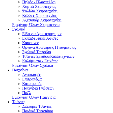
Πηλός - Πλαστελίνη
Χαρτιά Χειροτεχνίας
Ψαλίδια Χειροτεχνίας
Κόλλες Χειροτεχνίας
Αξεσουάρ Χειροτεχνίας
Εμφάνιση Όλων Χειροτεχνία
Σχολικά
Είδη για Αριστερόχειρες
Εκπαιδευτικές Αφίσες
Κασετίνες
Όργανα Αρίθμησης Ι Γεωμετρίας
Σχολικά Τετράδια
Τσάντες Σχεδίου/Καλλιτεχνικών
Καλύμματα - Ετικέτες
Εμφάνιση Όλων Σχολικά
Παιχνίδια
Ανασκαφές
Επιτραπέζια
Κατασκευές
Παιχνίδια Γνώσεων
Παζλ
Εμφάνιση Όλων Παιχνίδια
Τσάντες
Διάφορες Τσάντες
Παιδικά Τσαντάκια