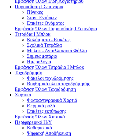
Εμφάνιση Όλων Είδη Λογιστηρίου
Παρουσίαση I Σεμινάρια
Πίνακες
Σταντ Εντύπων
Ετικέτες Ονόματος
Εμφάνιση Όλων Παρουσίαση I Σεμινάρια
Τετράδια I Μπλοκ
Καλύμματα - Ετικέτες
Σχολικά Τετράδια
Μπλοκ - Ανταλλακτικά Φύλλα
Σημειωματάρια
Ημερολόγια
Εμφάνιση Όλων Τετράδια I Μπλοκ
Ταχυδρόμηση
Φάκελοι ταχυδρόμησης
Βοηθητικά υλικά ταχυδρόμησης
Εμφάνιση Όλων Ταχυδρόμηση
Χαρτικά
Φωτοαντιγραφικά Χαρτιά
Θερμικά ρολά
Ετικέτες εκτύπωσης
Εμφάνιση Όλων Χαρτικά
Περιφερειακά Η/Υ
Καθαριστικά
Ψηφιακή Αποθήκευση