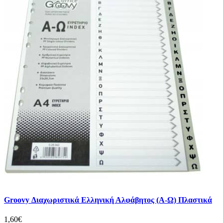
Groovy Διαχωριστικά Ελληνική Αλφάβητος (Α-Ω) Πλαστικά
1,60€