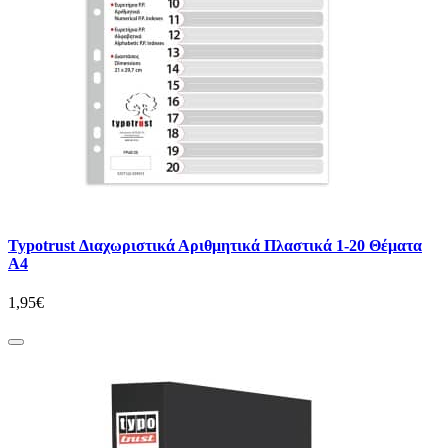
Typotrust Διαχωριστικά Αριθμητικά Πλαστικά 1-20 Θέματα
Α4
1,95€