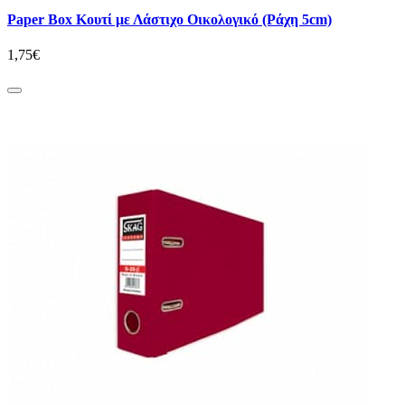
Paper Box Κουτί με Λάστιχο Οικολογικό (Pάχη 5cm)
1,75€