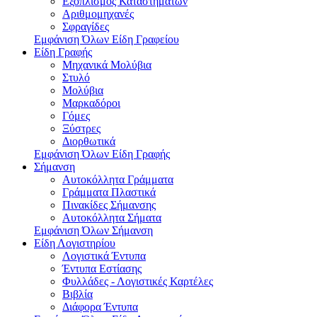
Εξοπλισμός Καταστημάτων
Αριθμομηχανές
Σφραγίδες
Εμφάνιση Όλων Είδη Γραφείου
Είδη Γραφής
Μηχανικά Μολύβια
Στυλό
Μολύβια
Μαρκαδόροι
Γόμες
Ξύστρες
Διορθωτικά
Εμφάνιση Όλων Είδη Γραφής
Σήμανση
Αυτοκόλλητα Γράμματα
Γράμματα Πλαστικά
Πινακίδες Σήμανσης
Αυτοκόλλητα Σήματα
Εμφάνιση Όλων Σήμανση
Είδη Λογιστηρίου
Λογιστικά Έντυπα
Έντυπα Εστίασης
Φυλλάδες - Λογιστικές Καρτέλες
Βιβλία
Διάφορα Έντυπα