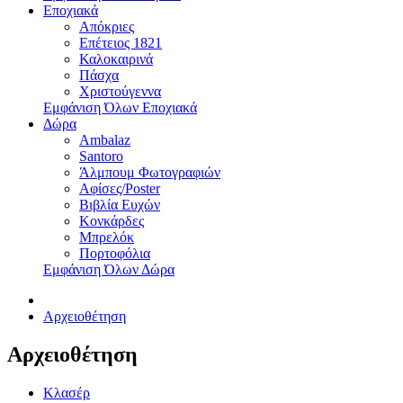
Εποχιακά
Απόκριες
Επέτειος 1821
Καλοκαιρινά
Πάσχα
Χριστούγεννα
Εμφάνιση Όλων Εποχιακά
Δώρα
Ambalaz
Santoro
Άλμπουμ Φωτογραφιών
Αφίσες/Poster
Βιβλία Ευχών
Κονκάρδες
Μπρελόκ
Πορτοφόλια
Εμφάνιση Όλων Δώρα
Αρχειοθέτηση
Αρχειοθέτηση
Κλασέρ