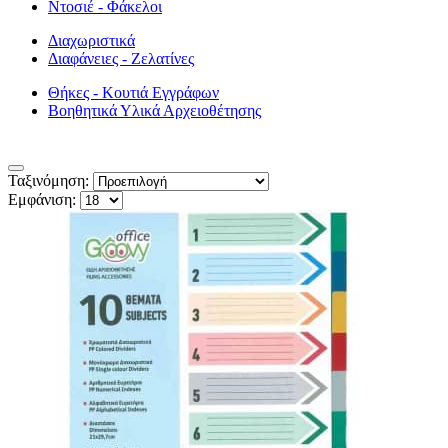
Ντοσιέ - Φάκελοι
Διαχωριστικά
Διαφάνειες - Ζελατίνες
Θήκες - Κουτιά Εγγράφων
Βοηθητικά Υλικά Αρχειοθέτησης
Ταξινόμηση:
Εμφάνιση: