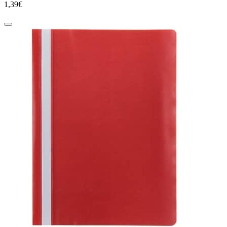
1,39€