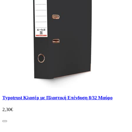
Typotrust Κλασέρ με Πλαστική Επένδυση 8/32 Μαύρο
2,30€