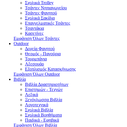
Σχολικά Trolley
Τσάντες Νηπιαγωγείου
Τσάντες Φαγητού
Σχολικά Σακίδια
Επαγγελματικές Τσάντες
Τσαντάκια
Κασετίνες
Εμφάνιση Όλων Τσάντες
Outdoor
Δοχεία Φαγητού
Θερμός - Παγούρια
Τουρμπάνια
Αξεσουάρ
Εξοπλισμός Κατασκήνωσης
Εμφάνιση Όλων Outdoor
Βιβλία
Βιβλία Δραστηριοτήτων
Επιστημών - Τεχνών
Λεξικά
Ξενόγλωσσα Βιβλία
Λογοτεχνικά
Σχολικά Βιβλία
Σχολικά Βοηθήματα
Παιδικά - Εφηβικά
Εμφάνιση Όλων Βιβλία