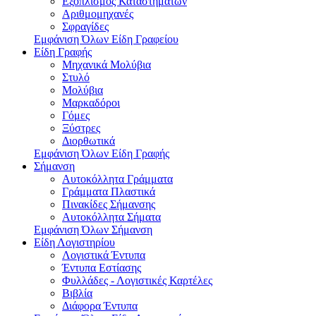
Εξοπλισμός Καταστημάτων
Αριθμομηχανές
Σφραγίδες
Εμφάνιση Όλων Είδη Γραφείου
Είδη Γραφής
Μηχανικά Μολύβια
Στυλό
Μολύβια
Μαρκαδόροι
Γόμες
Ξύστρες
Διορθωτικά
Εμφάνιση Όλων Είδη Γραφής
Σήμανση
Αυτοκόλλητα Γράμματα
Γράμματα Πλαστικά
Πινακίδες Σήμανσης
Αυτοκόλλητα Σήματα
Εμφάνιση Όλων Σήμανση
Είδη Λογιστηρίου
Λογιστικά Έντυπα
Έντυπα Εστίασης
Φυλλάδες - Λογιστικές Καρτέλες
Βιβλία
Διάφορα Έντυπα