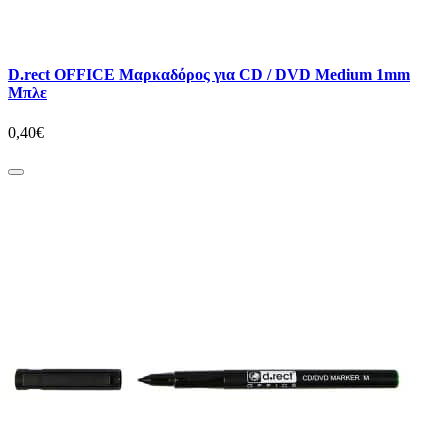
D.rect OFFICE Μαρκαδόρος για CD / DVD Medium 1mm
Μπλε
0,40€