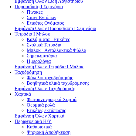
Εμφάνιση Όλων Είδη Λογιστηρίου
Παρουσίαση I Σεμινάρια
Πίνακες
Σταντ Εντύπων
Ετικέτες Ονόματος
Εμφάνιση Όλων Παρουσίαση I Σεμινάρια
Τετράδια I Μπλοκ
Καλύμματα - Ετικέτες
Σχολικά Τετράδια
Μπλοκ - Ανταλλακτικά Φύλλα
Σημειωματάρια
Ημερολόγια
Εμφάνιση Όλων Τετράδια I Μπλοκ
Ταχυδρόμηση
Φάκελοι ταχυδρόμησης
Βοηθητικά υλικά ταχυδρόμησης
Εμφάνιση Όλων Ταχυδρόμηση
Χαρτικά
Φωτοαντιγραφικά Χαρτιά
Θερμικά ρολά
Ετικέτες εκτύπωσης
Εμφάνιση Όλων Χαρτικά
Περιφερειακά Η/Υ
Καθαριστικά
Ψηφιακή Αποθήκευση