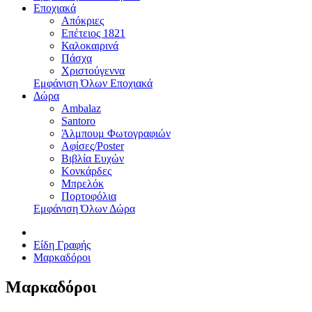
Εποχιακά
Απόκριες
Επέτειος 1821
Καλοκαιρινά
Πάσχα
Χριστούγεννα
Εμφάνιση Όλων Εποχιακά
Δώρα
Ambalaz
Santoro
Άλμπουμ Φωτογραφιών
Αφίσες/Poster
Βιβλία Ευχών
Κονκάρδες
Μπρελόκ
Πορτοφόλια
Εμφάνιση Όλων Δώρα
Είδη Γραφής
Μαρκαδόροι
Μαρκαδόροι