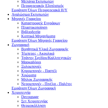
Μελάνια Εκτυπωτών
Περιφερειακός Εξοπλισμός
Εμφάνιση Όλων Περιφερειακά Η/Υ
Αναλώσιμα Εκτυπωτών
Μηχανές Γραφείου
Καταστροφείς Εγγράφων
Πλαστικοποίηση
Βιβλιοδεσία
Κοπτικά Μηχανήματα
Εμφάνιση Όλων Μηχανές Γραφείου
Ζωγραφική
Βοηθητικά Υλικά Ζωγραφικής
Τέμπερες - Ακρυλικά
Τσάντες Σχεδίου/Καλλιτεχνικών
Μαρκαδόροι
Ξυλομπογιές
Κηρομπογιές - Παστέλ
Χρώματα
Μπλοκ Ζωγραφικής
Νερομπογιές - Πινέλα - Παλέτες
Εμφάνιση Όλων Ζωγραφική
Χειροτεχνία
Decoupage
Σετ Χειροτεχνίας
Θερμοκόλληση