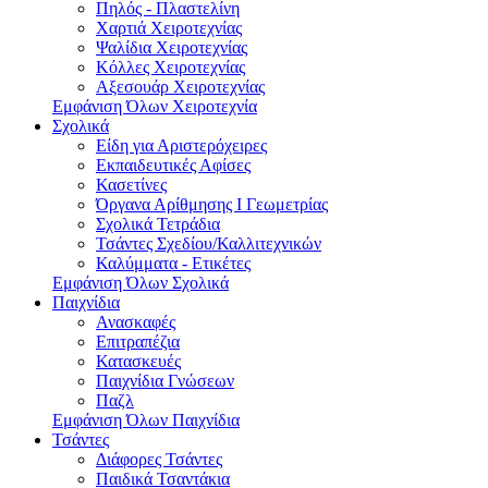
Πηλός - Πλαστελίνη
Χαρτιά Χειροτεχνίας
Ψαλίδια Χειροτεχνίας
Κόλλες Χειροτεχνίας
Αξεσουάρ Χειροτεχνίας
Εμφάνιση Όλων Χειροτεχνία
Σχολικά
Είδη για Αριστερόχειρες
Εκπαιδευτικές Αφίσες
Κασετίνες
Όργανα Αρίθμησης Ι Γεωμετρίας
Σχολικά Τετράδια
Τσάντες Σχεδίου/Καλλιτεχνικών
Καλύμματα - Ετικέτες
Εμφάνιση Όλων Σχολικά
Παιχνίδια
Ανασκαφές
Επιτραπέζια
Κατασκευές
Παιχνίδια Γνώσεων
Παζλ
Εμφάνιση Όλων Παιχνίδια
Τσάντες
Διάφορες Τσάντες
Παιδικά Τσαντάκια