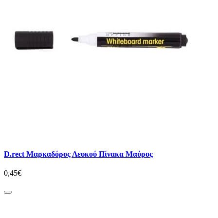
D.rect Μαρκαδόρος Λευκού Πίνακα Μαύρος
0,45€