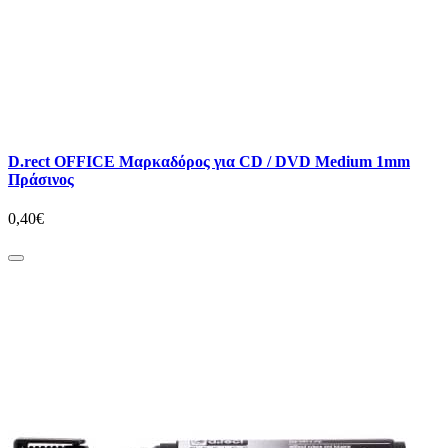
D.rect OFFICE Μαρκαδόρος για CD / DVD Medium 1mm
Πράσινος
0,40€