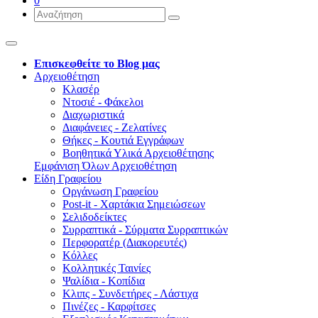
0
Επισκεφθείτε το Blog μας
Αρχειοθέτηση
Κλασέρ
Ντοσιέ - Φάκελοι
Διαχωριστικά
Διαφάνειες - Ζελατίνες
Θήκες - Κουτιά Εγγράφων
Βοηθητικά Υλικά Αρχειοθέτησης
Εμφάνιση Όλων Αρχειοθέτηση
Είδη Γραφείου
Οργάνωση Γραφείου
Post-it - Χαρτάκια Σημειώσεων
Σελιδοδείκτες
Συρραπτικά - Σύρματα Συρραπτικών
Περφορατέρ (Διακορευτές)
Κόλλες
Κολλητικές Ταινίες
Ψαλίδια - Κοπίδια
Κλιπς - Συνδετήρες - Λάστιχα
Πινέζες - Καρφίτσες