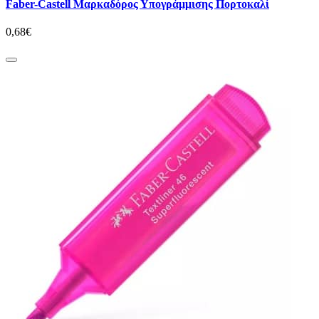
Faber-Castell Μαρκαδόρος Υπογράμμισης Πορτοκαλί
0,68€