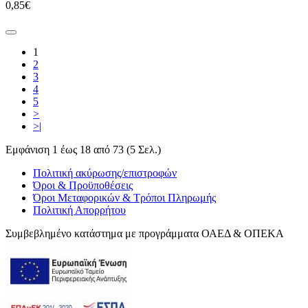
0,85€
1
2
3
4
5
>
>|
Εμφάνιση 1 έως 18 από 73 (5 Σελ.)
Πολιτική ακύρωσης/επιστροφών
Όροι & Προϋποθέσεις
Όροι Μεταφορικών & Τρόποι Πληρωμής
Πολιτική Απορρήτου
Συμβεβλημένο κατάστημα με προγράμματα ΟΑΕΔ & ΟΠΕΚΑ