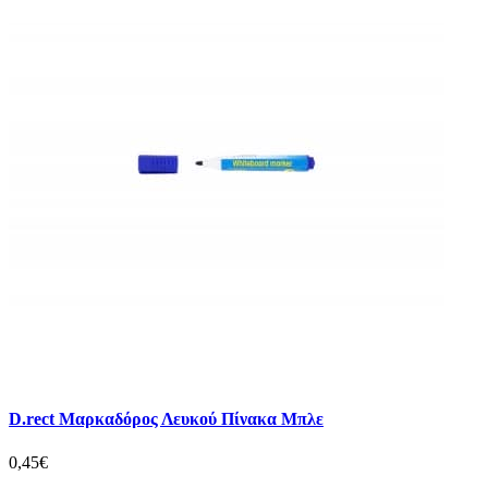
D.rect Μαρκαδόρος Λευκού Πίνακα Μπλε
0,45€