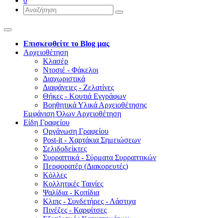
0
Επισκεφθείτε το Blog μας
Αρχειοθέτηση
Κλασέρ
Ντοσιέ - Φάκελοι
Διαχωριστικά
Διαφάνειες - Ζελατίνες
Θήκες - Κουτιά Εγγράφων
Βοηθητικά Υλικά Αρχειοθέτησης
Εμφάνιση Όλων Αρχειοθέτηση
Είδη Γραφείου
Οργάνωση Γραφείου
Post-it - Χαρτάκια Σημειώσεων
Σελιδοδείκτες
Συρραπτικά - Σύρματα Συρραπτικών
Περφορατέρ (Διακορευτές)
Κόλλες
Κολλητικές Ταινίες
Ψαλίδια - Κοπίδια
Κλιπς - Συνδετήρες - Λάστιχα
Πινέζες - Καρφίτσες