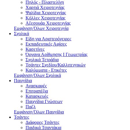
Πηλός - Πλαστελίνη
Χαρτιά Χειροτεχνίας
Ψαλίδια Χειροτεχνίας
Κόλλες Χειροτεχνίας
Αξεσουάρ Χειροτεχνίας
Εμφάνιση Όλων Χειροτεχνία
Σχολικά
Είδη για Αριστερόχειρες
Εκπαιδευτικές Αφίσες
Κασετίνες
Όργανα Αρίθμησης Ι Γεωμετρίας
Σχολικά Τετράδια
Τσάντες Σχεδίου/Καλλιτεχνικών
Καλύμματα - Ετικέτες
Εμφάνιση Όλων Σχολικά
Παιχνίδια
Ανασκαφές
Επιτραπέζια
Κατασκευές
Παιχνίδια Γνώσεων
Παζλ
Εμφάνιση Όλων Παιχνίδια
Τσάντες
Διάφορες Τσάντες
Παιδικά Τσαντάκια