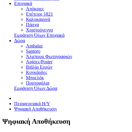
Εποχιακά
Απόκριες
Επέτειος 1821
Καλοκαιρινά
Πάσχα
Χριστούγεννα
Εμφάνιση Όλων Εποχιακά
Δώρα
Ambalaz
Santoro
Άλμπουμ Φωτογραφιών
Αφίσες/Poster
Βιβλία Ευχών
Κονκάρδες
Μπρελόκ
Πορτοφόλια
Εμφάνιση Όλων Δώρα
Περιφερειακά Η/Υ
Ψηφιακή Αποθήκευση
Ψηφιακή Αποθήκευση