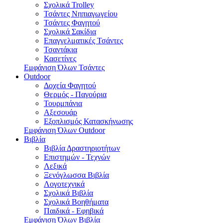
Σχολικά Trolley
Τσάντες Νηπιαγωγείου
Τσάντες Φαγητού
Σχολικά Σακίδια
Επαγγελματικές Τσάντες
Τσαντάκια
Κασετίνες
Εμφάνιση Όλων Τσάντες
Outdoor
Δοχεία Φαγητού
Θερμός - Παγούρια
Τουρμπάνια
Αξεσουάρ
Εξοπλισμός Κατασκήνωσης
Εμφάνιση Όλων Outdoor
Βιβλία
Βιβλία Δραστηριοτήτων
Επιστημών - Τεχνών
Λεξικά
Ξενόγλωσσα Βιβλία
Λογοτεχνικά
Σχολικά Βιβλία
Σχολικά Βοηθήματα
Παιδικά - Εφηβικά
Εμφάνιση Όλων Βιβλία