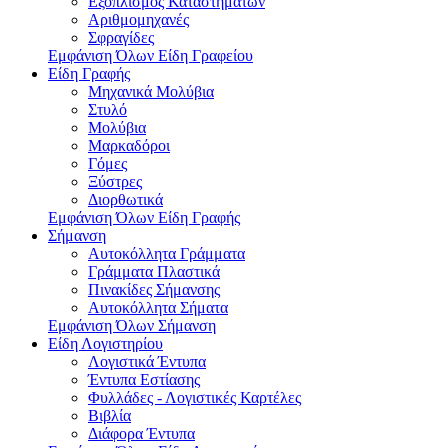
Εξοπλισμός Καταστημάτων
Αριθμομηχανές
Σφραγίδες
Εμφάνιση Όλων Είδη Γραφείου
Είδη Γραφής
Μηχανικά Μολύβια
Στυλό
Μολύβια
Μαρκαδόροι
Γόμες
Ξύστρες
Διορθωτικά
Εμφάνιση Όλων Είδη Γραφής
Σήμανση
Αυτοκόλλητα Γράμματα
Γράμματα Πλαστικά
Πινακίδες Σήμανσης
Αυτοκόλλητα Σήματα
Εμφάνιση Όλων Σήμανση
Είδη Λογιστηρίου
Λογιστικά Έντυπα
Έντυπα Εστίασης
Φυλλάδες - Λογιστικές Καρτέλες
Βιβλία
Διάφορα Έντυπα