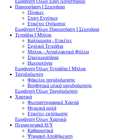
Εμφάνιση Όλων Είδη Λογιστηρίου
Παρουσίαση I Σεμινάρια
Πίνακες
Σταντ Εντύπων
Ετικέτες Ονόματος
Εμφάνιση Όλων Παρουσίαση I Σεμινάρια
Τετράδια I Μπλοκ
Καλύμματα - Ετικέτες
Σχολικά Τετράδια
Μπλοκ - Ανταλλακτικά Φύλλα
Σημειωματάρια
Ημερολόγια
Εμφάνιση Όλων Τετράδια I Μπλοκ
Ταχυδρόμηση
Φάκελοι ταχυδρόμησης
Βοηθητικά υλικά ταχυδρόμησης
Εμφάνιση Όλων Ταχυδρόμηση
Χαρτικά
Φωτοαντιγραφικά Χαρτιά
Θερμικά ρολά
Ετικέτες εκτύπωσης
Εμφάνιση Όλων Χαρτικά
Περιφερειακά Η/Υ
Καθαριστικά
Ψηφιακή Αποθήκευση