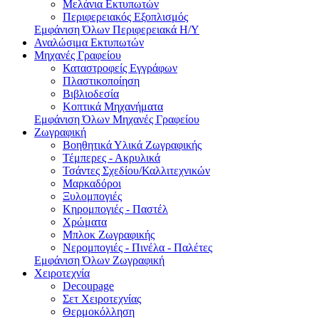
Μελάνια Εκτυπωτών
Περιφερειακός Εξοπλισμός
Εμφάνιση Όλων Περιφερειακά Η/Υ
Αναλώσιμα Εκτυπωτών
Μηχανές Γραφείου
Καταστροφείς Εγγράφων
Πλαστικοποίηση
Βιβλιοδεσία
Κοπτικά Μηχανήματα
Εμφάνιση Όλων Μηχανές Γραφείου
Ζωγραφική
Βοηθητικά Υλικά Ζωγραφικής
Τέμπερες - Ακρυλικά
Τσάντες Σχεδίου/Καλλιτεχνικών
Μαρκαδόροι
Ξυλομπογιές
Κηρομπογιές - Παστέλ
Χρώματα
Μπλοκ Ζωγραφικής
Νερομπογιές - Πινέλα - Παλέτες
Εμφάνιση Όλων Ζωγραφική
Χειροτεχνία
Decoupage
Σετ Χειροτεχνίας
Θερμοκόλληση