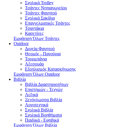
Σχολικά Trolley
Τσάντες Νηπιαγωγείου
Τσάντες Φαγητού
Σχολικά Σακίδια
Επαγγελματικές Τσάντες
Τσαντάκια
Κασετίνες
Εμφάνιση Όλων Τσάντες
Outdoor
Δοχεία Φαγητού
Θερμός - Παγούρια
Τουρμπάνια
Αξεσουάρ
Εξοπλισμός Κατασκήνωσης
Εμφάνιση Όλων Outdoor
Βιβλία
Βιβλία Δραστηριοτήτων
Επιστημών - Τεχνών
Λεξικά
Ξενόγλωσσα Βιβλία
Λογοτεχνικά
Σχολικά Βιβλία
Σχολικά Βοηθήματα
Παιδικά - Εφηβικά
Εμφάνιση Όλων Βιβλία