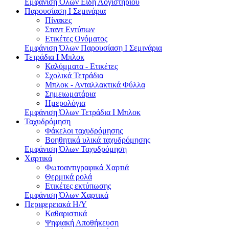
Εμφάνιση Όλων Είδη Λογιστηρίου
Παρουσίαση I Σεμινάρια
Πίνακες
Σταντ Εντύπων
Ετικέτες Ονόματος
Εμφάνιση Όλων Παρουσίαση I Σεμινάρια
Τετράδια I Μπλοκ
Καλύμματα - Ετικέτες
Σχολικά Τετράδια
Μπλοκ - Ανταλλακτικά Φύλλα
Σημειωματάρια
Ημερολόγια
Εμφάνιση Όλων Τετράδια I Μπλοκ
Ταχυδρόμηση
Φάκελοι ταχυδρόμησης
Βοηθητικά υλικά ταχυδρόμησης
Εμφάνιση Όλων Ταχυδρόμηση
Χαρτικά
Φωτοαντιγραφικά Χαρτιά
Θερμικά ρολά
Ετικέτες εκτύπωσης
Εμφάνιση Όλων Χαρτικά
Περιφερειακά Η/Υ
Καθαριστικά
Ψηφιακή Αποθήκευση