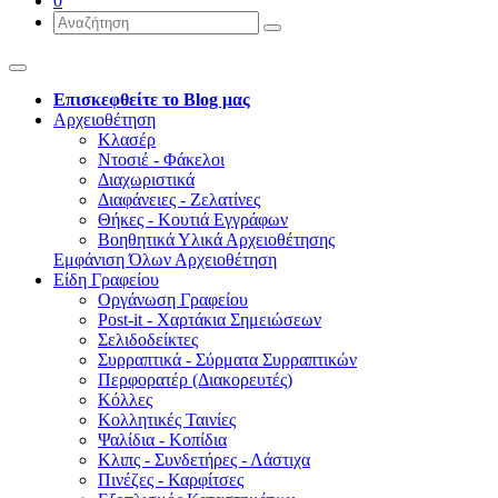
0
Επισκεφθείτε το Blog μας
Αρχειοθέτηση
Κλασέρ
Ντοσιέ - Φάκελοι
Διαχωριστικά
Διαφάνειες - Ζελατίνες
Θήκες - Κουτιά Εγγράφων
Βοηθητικά Υλικά Αρχειοθέτησης
Εμφάνιση Όλων Αρχειοθέτηση
Είδη Γραφείου
Οργάνωση Γραφείου
Post-it - Χαρτάκια Σημειώσεων
Σελιδοδείκτες
Συρραπτικά - Σύρματα Συρραπτικών
Περφορατέρ (Διακορευτές)
Κόλλες
Κολλητικές Ταινίες
Ψαλίδια - Κοπίδια
Κλιπς - Συνδετήρες - Λάστιχα
Πινέζες - Καρφίτσες