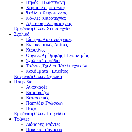
Πηλός - Πλαστελίνη
Χαρτιά Χειροτεχνίας
Ψαλίδια Χειροτεχνίας
Κόλλες Χειροτεχνίας
Αξεσουάρ Χειροτεχνίας
Εμφάνιση Όλων Χειροτεχνία
Σχολικά
Είδη για Αριστερόχειρες
Εκπαιδευτικές Αφίσες
Κασετίνες
Όργανα Αρίθμησης Ι Γεωμετρίας
Σχολικά Τετράδια
Τσάντες Σχεδίου/Καλλιτεχνικών
Καλύμματα - Ετικέτες
Εμφάνιση Όλων Σχολικά
Παιχνίδια
Ανασκαφές
Επιτραπέζια
Κατασκευές
Παιχνίδια Γνώσεων
Παζλ
Εμφάνιση Όλων Παιχνίδια
Τσάντες
Διάφορες Τσάντες
Παιδικά Τσαντάκια