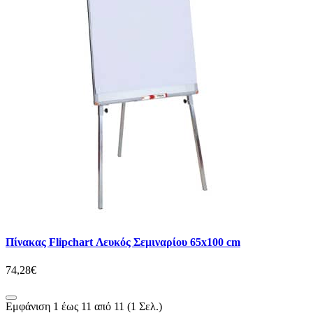
Πίνακας Flipchart Λευκός Σεμιναρίου 65x100 cm
74,28€
Εμφάνιση 1 έως 11 από 11 (1 Σελ.)