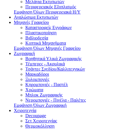
Μελάνια Εκτυπωτών
Περιφερειακός Εξοπλισμός
Εμφάνιση Όλων Περιφερειακά Η/Υ
Αναλώσιμα Εκτυπωτών
Μηχανές Γραφείου
Καταστροφείς Εγγράφων
Πλαστικοποίηση
Βιβλιοδεσία
Κοπτικά Μηχανήματα
Εμφάνιση Όλων Μηχανές Γραφείου
Ζωγραφική
Βοηθητικά Υλικά Ζωγραφικής
Τέμπερες - Ακρυλικά
Τσάντες Σχεδίου/Καλλιτεχνικών
Μαρκαδόροι
Ξυλομπογιές
Κηρομπογιές - Παστέλ
Χρώματα
Μπλοκ Ζωγραφικής
Νερομπογιές - Πινέλα - Παλέτες
Εμφάνιση Όλων Ζωγραφική
Χειροτεχνία
Decoupage
Σετ Χειροτεχνίας
Θερμοκόλληση