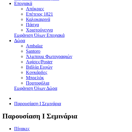
Εποχιακά
Απόκριες
Επέτειος 1821
Καλοκαιρινά
Πάσχα
Χριστούγεννα
Εμφάνιση Όλων Εποχιακά
Δώρα
Ambalaz
Santoro
Άλμπουμ Φωτογραφιών
Αφίσες/Poster
Βιβλία Ευχών
Κονκάρδες
Μπρελόκ
Πορτοφόλια
Εμφάνιση Όλων Δώρα
Παρουσίαση I Σεμινάρια
Παρουσίαση I Σεμινάρια
Πίνακες