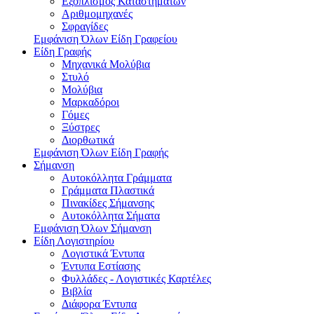
Εξοπλισμός Καταστημάτων
Αριθμομηχανές
Σφραγίδες
Εμφάνιση Όλων Είδη Γραφείου
Είδη Γραφής
Μηχανικά Μολύβια
Στυλό
Μολύβια
Μαρκαδόροι
Γόμες
Ξύστρες
Διορθωτικά
Εμφάνιση Όλων Είδη Γραφής
Σήμανση
Αυτοκόλλητα Γράμματα
Γράμματα Πλαστικά
Πινακίδες Σήμανσης
Αυτοκόλλητα Σήματα
Εμφάνιση Όλων Σήμανση
Είδη Λογιστηρίου
Λογιστικά Έντυπα
Έντυπα Εστίασης
Φυλλάδες - Λογιστικές Καρτέλες
Βιβλία
Διάφορα Έντυπα