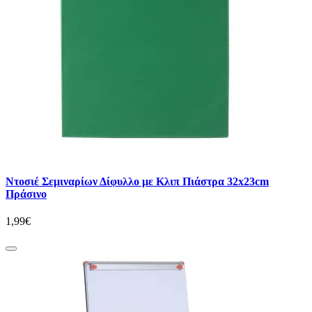
Ντοσιέ Σεμιναρίων Δίφυλλο με Κλιπ Πιάστρα 32x23cm
Πράσινο
1,99€