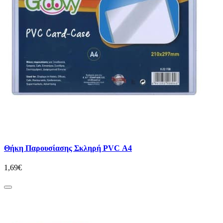
Θήκη Παρουσίασης Σκληρή PVC Α4
1,69€