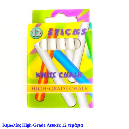
Κιμωλίες High-Grade Λευκές 12 τεμάχια