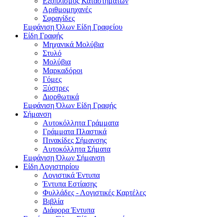
Εξοπλισμός Καταστημάτων
Αριθμομηχανές
Σφραγίδες
Εμφάνιση Όλων Είδη Γραφείου
Είδη Γραφής
Μηχανικά Μολύβια
Στυλό
Μολύβια
Μαρκαδόροι
Γόμες
Ξύστρες
Διορθωτικά
Εμφάνιση Όλων Είδη Γραφής
Σήμανση
Αυτοκόλλητα Γράμματα
Γράμματα Πλαστικά
Πινακίδες Σήμανσης
Αυτοκόλλητα Σήματα
Εμφάνιση Όλων Σήμανση
Είδη Λογιστηρίου
Λογιστικά Έντυπα
Έντυπα Εστίασης
Φυλλάδες - Λογιστικές Καρτέλες
Βιβλία
Διάφορα Έντυπα