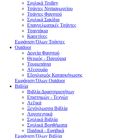
Σχολικά Trolley
Τσάντες Νηπιαγωγείου
Τσάντες Φαγητού
Σχολικά Σακίδια
Επαγγελματικές Τσάντες
Τσαντάκια
Κασετίνες
Εμφάνιση Όλων Τσάντες
Outdoor
Δοχεία Φαγητού
Θερμός - Παγούρια
Τουρμπάνια
Αξεσουάρ
Εξοπλισμός Κατασκήνωσης
Εμφάνιση Όλων Outdoor
Βιβλία
Βιβλία Δραστηριοτήτων
Επιστημών - Τεχνών
Λεξικά
Ξενόγλωσσα Βιβλία
Λογοτεχνικά
Σχολικά Βιβλία
Σχολικά Βοηθήματα
Παιδικά - Εφηβικά
Εμφάνιση Όλων Βιβλία