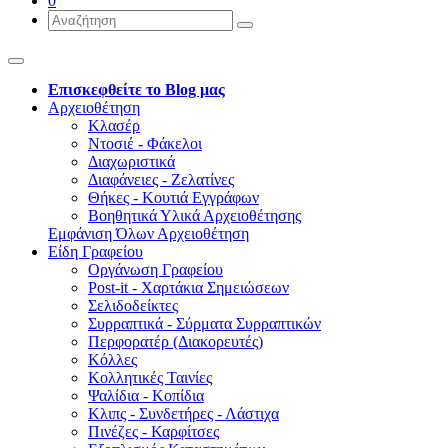
0
Επισκεφθείτε το Blog μας
Αρχειοθέτηση
Κλασέρ
Ντοσιέ - Φάκελοι
Διαχωριστικά
Διαφάνειες - Ζελατίνες
Θήκες - Κουτιά Εγγράφων
Βοηθητικά Υλικά Αρχειοθέτησης
Εμφάνιση Όλων Αρχειοθέτηση
Είδη Γραφείου
Οργάνωση Γραφείου
Post-it - Χαρτάκια Σημειώσεων
Σελιδοδείκτες
Συρραπτικά - Σύρματα Συρραπτικών
Περφορατέρ (Διακορευτές)
Κόλλες
Κολλητικές Ταινίες
Ψαλίδια - Κοπίδια
Κλιπς - Συνδετήρες - Λάστιχα
Πινέζες - Καρφίτσες