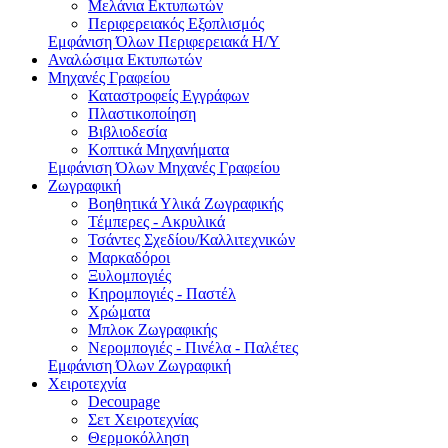
Μελάνια Εκτυπωτών
Περιφερειακός Εξοπλισμός
Εμφάνιση Όλων Περιφερειακά Η/Υ
Αναλώσιμα Εκτυπωτών
Μηχανές Γραφείου
Καταστροφείς Εγγράφων
Πλαστικοποίηση
Βιβλιοδεσία
Κοπτικά Μηχανήματα
Εμφάνιση Όλων Μηχανές Γραφείου
Ζωγραφική
Βοηθητικά Υλικά Ζωγραφικής
Τέμπερες - Ακρυλικά
Τσάντες Σχεδίου/Καλλιτεχνικών
Μαρκαδόροι
Ξυλομπογιές
Κηρομπογιές - Παστέλ
Χρώματα
Μπλοκ Ζωγραφικής
Νερομπογιές - Πινέλα - Παλέτες
Εμφάνιση Όλων Ζωγραφική
Χειροτεχνία
Decoupage
Σετ Χειροτεχνίας
Θερμοκόλληση