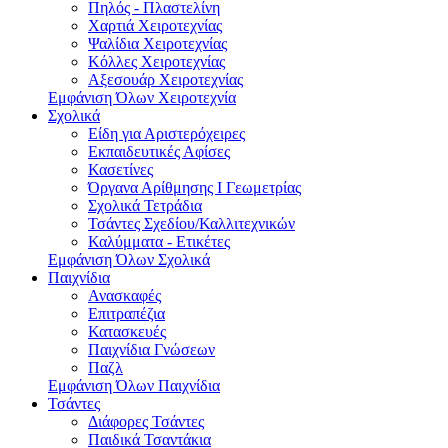
Πηλός - Πλαστελίνη
Χαρτιά Χειροτεχνίας
Ψαλίδια Χειροτεχνίας
Κόλλες Χειροτεχνίας
Αξεσουάρ Χειροτεχνίας
Εμφάνιση Όλων Χειροτεχνία
Σχολικά
Είδη για Αριστερόχειρες
Εκπαιδευτικές Αφίσες
Κασετίνες
Όργανα Αρίθμησης Ι Γεωμετρίας
Σχολικά Τετράδια
Τσάντες Σχεδίου/Καλλιτεχνικών
Καλύμματα - Ετικέτες
Εμφάνιση Όλων Σχολικά
Παιχνίδια
Ανασκαφές
Επιτραπέζια
Κατασκευές
Παιχνίδια Γνώσεων
Παζλ
Εμφάνιση Όλων Παιχνίδια
Τσάντες
Διάφορες Τσάντες
Παιδικά Τσαντάκια