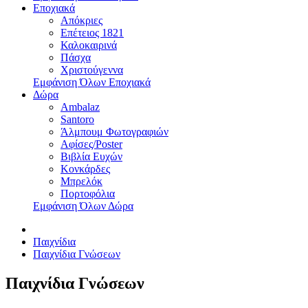
Εποχιακά
Απόκριες
Επέτειος 1821
Καλοκαιρινά
Πάσχα
Χριστούγεννα
Εμφάνιση Όλων Εποχιακά
Δώρα
Ambalaz
Santoro
Άλμπουμ Φωτογραφιών
Αφίσες/Poster
Βιβλία Ευχών
Κονκάρδες
Μπρελόκ
Πορτοφόλια
Εμφάνιση Όλων Δώρα
Παιχνίδια
Παιχνίδια Γνώσεων
Παιχνίδια Γνώσεων