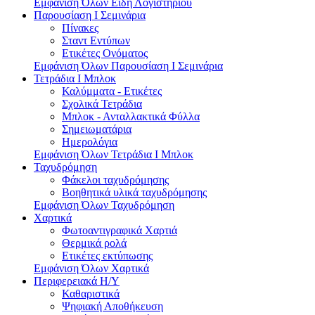
Εμφάνιση Όλων Είδη Λογιστηρίου
Παρουσίαση I Σεμινάρια
Πίνακες
Σταντ Εντύπων
Ετικέτες Ονόματος
Εμφάνιση Όλων Παρουσίαση I Σεμινάρια
Τετράδια I Μπλοκ
Καλύμματα - Ετικέτες
Σχολικά Τετράδια
Μπλοκ - Ανταλλακτικά Φύλλα
Σημειωματάρια
Ημερολόγια
Εμφάνιση Όλων Τετράδια I Μπλοκ
Ταχυδρόμηση
Φάκελοι ταχυδρόμησης
Βοηθητικά υλικά ταχυδρόμησης
Εμφάνιση Όλων Ταχυδρόμηση
Χαρτικά
Φωτοαντιγραφικά Χαρτιά
Θερμικά ρολά
Ετικέτες εκτύπωσης
Εμφάνιση Όλων Χαρτικά
Περιφερειακά Η/Υ
Καθαριστικά
Ψηφιακή Αποθήκευση