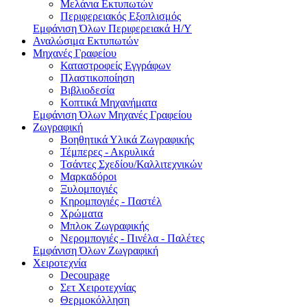
Μελάνια Εκτυπωτών
Περιφερειακός Εξοπλισμός
Εμφάνιση Όλων Περιφερειακά Η/Υ
Αναλώσιμα Εκτυπωτών
Μηχανές Γραφείου
Καταστροφείς Εγγράφων
Πλαστικοποίηση
Βιβλιοδεσία
Κοπτικά Μηχανήματα
Εμφάνιση Όλων Μηχανές Γραφείου
Ζωγραφική
Βοηθητικά Υλικά Ζωγραφικής
Τέμπερες - Ακρυλικά
Τσάντες Σχεδίου/Καλλιτεχνικών
Μαρκαδόροι
Ξυλομπογιές
Κηρομπογιές - Παστέλ
Χρώματα
Μπλοκ Ζωγραφικής
Νερομπογιές - Πινέλα - Παλέτες
Εμφάνιση Όλων Ζωγραφική
Χειροτεχνία
Decoupage
Σετ Χειροτεχνίας
Θερμοκόλληση