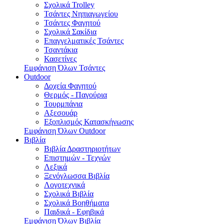
Σχολικά Trolley
Τσάντες Νηπιαγωγείου
Τσάντες Φαγητού
Σχολικά Σακίδια
Επαγγελματικές Τσάντες
Τσαντάκια
Κασετίνες
Εμφάνιση Όλων Τσάντες
Outdoor
Δοχεία Φαγητού
Θερμός - Παγούρια
Τουρμπάνια
Αξεσουάρ
Εξοπλισμός Κατασκήνωσης
Εμφάνιση Όλων Outdoor
Βιβλία
Βιβλία Δραστηριοτήτων
Επιστημών - Τεχνών
Λεξικά
Ξενόγλωσσα Βιβλία
Λογοτεχνικά
Σχολικά Βιβλία
Σχολικά Βοηθήματα
Παιδικά - Εφηβικά
Εμφάνιση Όλων Βιβλία