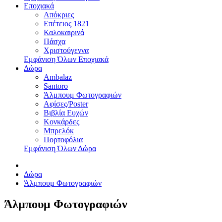
Εποχιακά
Απόκριες
Επέτειος 1821
Καλοκαιρινά
Πάσχα
Χριστούγεννα
Εμφάνιση Όλων Εποχιακά
Δώρα
Ambalaz
Santoro
Άλμπουμ Φωτογραφιών
Αφίσες/Poster
Βιβλία Ευχών
Κονκάρδες
Μπρελόκ
Πορτοφόλια
Εμφάνιση Όλων Δώρα
Δώρα
Άλμπουμ Φωτογραφιών
Άλμπουμ Φωτογραφιών