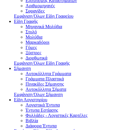
Εξοπλισμός Καταστημάτων
Αριθμομηχανές
Σφραγίδες
Εμφάνιση Όλων Είδη Γραφείου
Είδη Γραφής
Μηχανικά Μολύβια
Στυλό
Μολύβια
Μαρκαδόροι
Γόμες
Ξύστρες
Διορθωτικά
Εμφάνιση Όλων Είδη Γραφής
Σήμανση
Αυτοκόλλητα Γράμματα
Γράμματα Πλαστικά
Πινακίδες Σήμανσης
Αυτοκόλλητα Σήματα
Εμφάνιση Όλων Σήμανση
Είδη Λογιστηρίου
Λογιστικά Έντυπα
Έντυπα Εστίασης
Φυλλάδες - Λογιστικές Καρτέλες
Βιβλία
Διάφορα Έντυπα