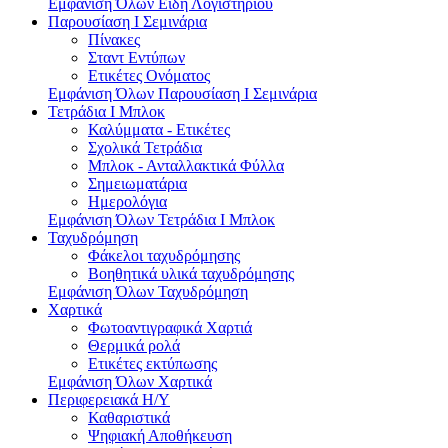
Εμφάνιση Όλων Είδη Λογιστηρίου
Παρουσίαση I Σεμινάρια
Πίνακες
Σταντ Εντύπων
Ετικέτες Ονόματος
Εμφάνιση Όλων Παρουσίαση I Σεμινάρια
Τετράδια I Μπλοκ
Καλύμματα - Ετικέτες
Σχολικά Τετράδια
Μπλοκ - Ανταλλακτικά Φύλλα
Σημειωματάρια
Ημερολόγια
Εμφάνιση Όλων Τετράδια I Μπλοκ
Ταχυδρόμηση
Φάκελοι ταχυδρόμησης
Βοηθητικά υλικά ταχυδρόμησης
Εμφάνιση Όλων Ταχυδρόμηση
Χαρτικά
Φωτοαντιγραφικά Χαρτιά
Θερμικά ρολά
Ετικέτες εκτύπωσης
Εμφάνιση Όλων Χαρτικά
Περιφερειακά Η/Υ
Καθαριστικά
Ψηφιακή Αποθήκευση