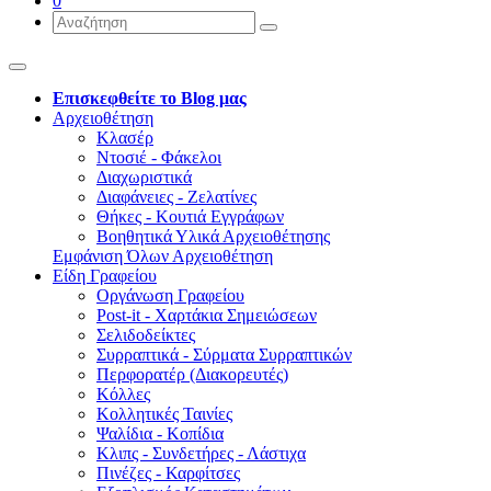
0
Επισκεφθείτε το Blog μας
Αρχειοθέτηση
Κλασέρ
Ντοσιέ - Φάκελοι
Διαχωριστικά
Διαφάνειες - Ζελατίνες
Θήκες - Κουτιά Εγγράφων
Βοηθητικά Υλικά Αρχειοθέτησης
Εμφάνιση Όλων Αρχειοθέτηση
Είδη Γραφείου
Οργάνωση Γραφείου
Post-it - Χαρτάκια Σημειώσεων
Σελιδοδείκτες
Συρραπτικά - Σύρματα Συρραπτικών
Περφορατέρ (Διακορευτές)
Κόλλες
Κολλητικές Ταινίες
Ψαλίδια - Κοπίδια
Κλιπς - Συνδετήρες - Λάστιχα
Πινέζες - Καρφίτσες