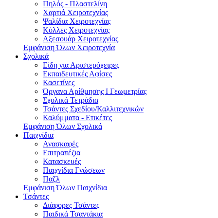
Πηλός - Πλαστελίνη
Χαρτιά Χειροτεχνίας
Ψαλίδια Χειροτεχνίας
Κόλλες Χειροτεχνίας
Αξεσουάρ Χειροτεχνίας
Εμφάνιση Όλων Χειροτεχνία
Σχολικά
Είδη για Αριστερόχειρες
Εκπαιδευτικές Αφίσες
Κασετίνες
Όργανα Αρίθμησης Ι Γεωμετρίας
Σχολικά Τετράδια
Τσάντες Σχεδίου/Καλλιτεχνικών
Καλύμματα - Ετικέτες
Εμφάνιση Όλων Σχολικά
Παιχνίδια
Ανασκαφές
Επιτραπέζια
Κατασκευές
Παιχνίδια Γνώσεων
Παζλ
Εμφάνιση Όλων Παιχνίδια
Τσάντες
Διάφορες Τσάντες
Παιδικά Τσαντάκια