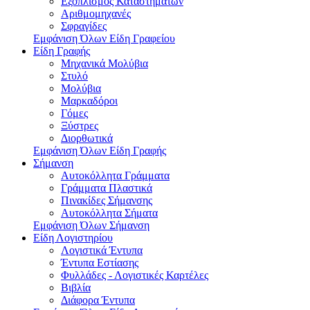
Εξοπλισμός Καταστημάτων
Αριθμομηχανές
Σφραγίδες
Εμφάνιση Όλων Είδη Γραφείου
Είδη Γραφής
Μηχανικά Μολύβια
Στυλό
Μολύβια
Μαρκαδόροι
Γόμες
Ξύστρες
Διορθωτικά
Εμφάνιση Όλων Είδη Γραφής
Σήμανση
Αυτοκόλλητα Γράμματα
Γράμματα Πλαστικά
Πινακίδες Σήμανσης
Αυτοκόλλητα Σήματα
Εμφάνιση Όλων Σήμανση
Είδη Λογιστηρίου
Λογιστικά Έντυπα
Έντυπα Εστίασης
Φυλλάδες - Λογιστικές Καρτέλες
Βιβλία
Διάφορα Έντυπα