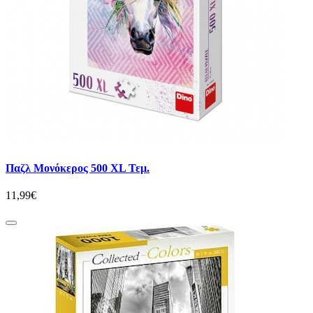
Παζλ Μονόκερος 500 XL Τεμ.
11,99€