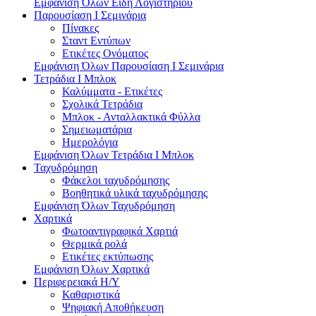
Εμφάνιση Όλων Είδη Λογιστηρίου
Παρουσίαση I Σεμινάρια
Πίνακες
Σταντ Εντύπων
Ετικέτες Ονόματος
Εμφάνιση Όλων Παρουσίαση I Σεμινάρια
Τετράδια I Μπλοκ
Καλύμματα - Ετικέτες
Σχολικά Τετράδια
Μπλοκ - Ανταλλακτικά Φύλλα
Σημειωματάρια
Ημερολόγια
Εμφάνιση Όλων Τετράδια I Μπλοκ
Ταχυδρόμηση
Φάκελοι ταχυδρόμησης
Βοηθητικά υλικά ταχυδρόμησης
Εμφάνιση Όλων Ταχυδρόμηση
Χαρτικά
Φωτοαντιγραφικά Χαρτιά
Θερμικά ρολά
Ετικέτες εκτύπωσης
Εμφάνιση Όλων Χαρτικά
Περιφερειακά Η/Υ
Καθαριστικά
Ψηφιακή Αποθήκευση