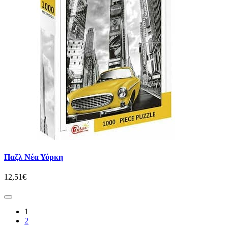
Παζλ Νέα Υόρκη
12,51€
1
2