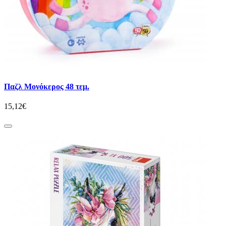
Παζλ Μονόκερος 48 τεμ.
15,12€