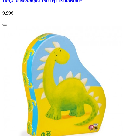
Παζλ Δεινόσαυροι 150 τεμ. Panoramic
9,99€