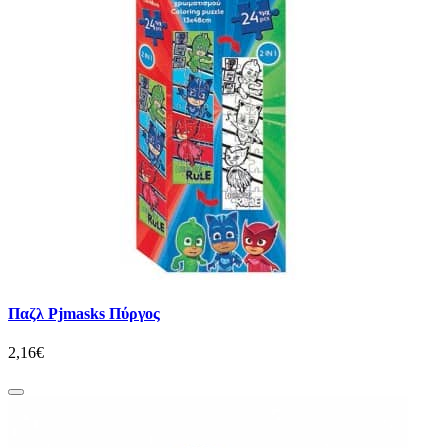
Παζλ Pjmasks Πύργος
2,16€