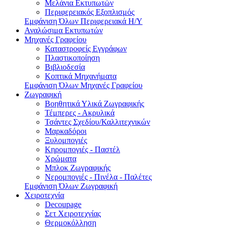
Μελάνια Εκτυπωτών
Περιφερειακός Εξοπλισμός
Εμφάνιση Όλων Περιφερειακά Η/Υ
Αναλώσιμα Εκτυπωτών
Μηχανές Γραφείου
Καταστροφείς Εγγράφων
Πλαστικοποίηση
Βιβλιοδεσία
Κοπτικά Μηχανήματα
Εμφάνιση Όλων Μηχανές Γραφείου
Ζωγραφική
Βοηθητικά Υλικά Ζωγραφικής
Τέμπερες - Ακρυλικά
Τσάντες Σχεδίου/Καλλιτεχνικών
Μαρκαδόροι
Ξυλομπογιές
Κηρομπογιές - Παστέλ
Χρώματα
Μπλοκ Ζωγραφικής
Νερομπογιές - Πινέλα - Παλέτες
Εμφάνιση Όλων Ζωγραφική
Χειροτεχνία
Decoupage
Σετ Χειροτεχνίας
Θερμοκόλληση