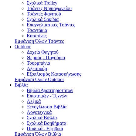
Σχολικά Trolley
Τσάντες Νηπιαγωγείου
Τσάντες Φαγητού
Σχολικά Σακίδια
Επαγγελματικές Τσάντες
Τσαντάκια
Κασετίνες
Εμφάνιση Όλων Τσάντες
Outdoor
Δοχεία Φαγητού
Θερμός - Παγούρια
Τουρμπάνια
Αξεσουάρ
Εξοπλισμός Κατασκήνωσης
Εμφάνιση Όλων Outdoor
Βιβλία
Βιβλία Δραστηριοτήτων
Επιστημών - Τεχνών
Λεξικά
Ξενόγλωσσα Βιβλία
Λογοτεχνικά
Σχολικά Βιβλία
Σχολικά Βοηθήματα
Παιδικά - Εφηβικά
Εμφάνιση Όλων Βιβλία