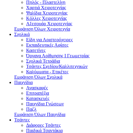
Πηλός - Πλαστελίνη
Χαρτιά Χειροτεχνίας
Ψαλίδια Χειροτεχνίας
Κόλλες Χειροτεχνίας
Αξεσουάρ Χειροτεχνίας
Εμφάνιση Όλων Χειροτεχνία
Σχολικά
Είδη για Αριστερόχειρες
Εκπαιδευτικές Αφίσες
Κασετίνες
Όργανα Αρίθμησης Ι Γεωμετρίας
Σχολικά Τετράδια
Τσάντες Σχεδίου/Καλλιτεχνικών
Καλύμματα - Ετικέτες
Εμφάνιση Όλων Σχολικά
Παιχνίδια
Ανασκαφές
Επιτραπέζια
Κατασκευές
Παιχνίδια Γνώσεων
Παζλ
Εμφάνιση Όλων Παιχνίδια
Τσάντες
Διάφορες Τσάντες
Παιδικά Τσαντάκια