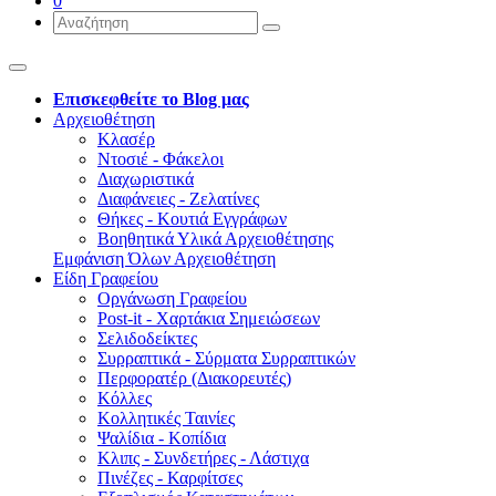
0
Επισκεφθείτε το Blog μας
Αρχειοθέτηση
Κλασέρ
Ντοσιέ - Φάκελοι
Διαχωριστικά
Διαφάνειες - Ζελατίνες
Θήκες - Κουτιά Εγγράφων
Βοηθητικά Υλικά Αρχειοθέτησης
Εμφάνιση Όλων Αρχειοθέτηση
Είδη Γραφείου
Οργάνωση Γραφείου
Post-it - Χαρτάκια Σημειώσεων
Σελιδοδείκτες
Συρραπτικά - Σύρματα Συρραπτικών
Περφορατέρ (Διακορευτές)
Κόλλες
Κολλητικές Ταινίες
Ψαλίδια - Κοπίδια
Κλιπς - Συνδετήρες - Λάστιχα
Πινέζες - Καρφίτσες