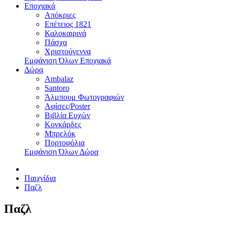
Εποχιακά
Απόκριες
Επέτειος 1821
Καλοκαιρινά
Πάσχα
Χριστούγεννα
Εμφάνιση Όλων Εποχιακά
Δώρα
Ambalaz
Santoro
Άλμπουμ Φωτογραφιών
Αφίσες/Poster
Βιβλία Ευχών
Κονκάρδες
Μπρελόκ
Πορτοφόλια
Εμφάνιση Όλων Δώρα
Παιχνίδια
Παζλ
Παζλ