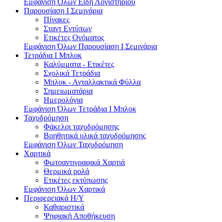
Εμφάνιση Όλων Είδη Λογιστηρίου
Παρουσίαση I Σεμινάρια
Πίνακες
Σταντ Εντύπων
Ετικέτες Ονόματος
Εμφάνιση Όλων Παρουσίαση I Σεμινάρια
Τετράδια I Μπλοκ
Καλύμματα - Ετικέτες
Σχολικά Τετράδια
Μπλοκ - Ανταλλακτικά Φύλλα
Σημειωματάρια
Ημερολόγια
Εμφάνιση Όλων Τετράδια I Μπλοκ
Ταχυδρόμηση
Φάκελοι ταχυδρόμησης
Βοηθητικά υλικά ταχυδρόμησης
Εμφάνιση Όλων Ταχυδρόμηση
Χαρτικά
Φωτοαντιγραφικά Χαρτιά
Θερμικά ρολά
Ετικέτες εκτύπωσης
Εμφάνιση Όλων Χαρτικά
Περιφερειακά Η/Υ
Καθαριστικά
Ψηφιακή Αποθήκευση