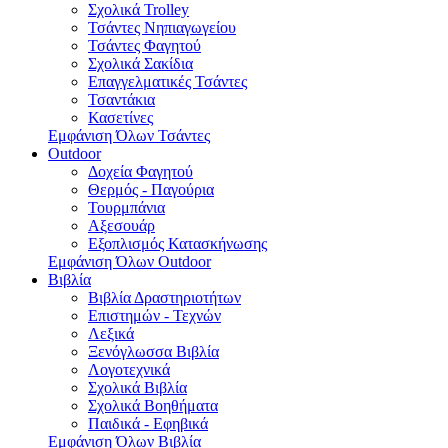
Σχολικά Trolley
Τσάντες Νηπιαγωγείου
Τσάντες Φαγητού
Σχολικά Σακίδια
Επαγγελματικές Τσάντες
Τσαντάκια
Κασετίνες
Εμφάνιση Όλων Τσάντες
Outdoor
Δοχεία Φαγητού
Θερμός - Παγούρια
Τουρμπάνια
Αξεσουάρ
Εξοπλισμός Κατασκήνωσης
Εμφάνιση Όλων Outdoor
Βιβλία
Βιβλία Δραστηριοτήτων
Επιστημών - Τεχνών
Λεξικά
Ξενόγλωσσα Βιβλία
Λογοτεχνικά
Σχολικά Βιβλία
Σχολικά Βοηθήματα
Παιδικά - Εφηβικά
Εμφάνιση Όλων Βιβλία