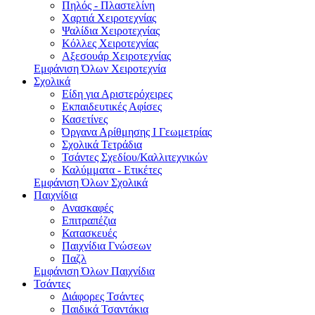
Πηλός - Πλαστελίνη
Χαρτιά Χειροτεχνίας
Ψαλίδια Χειροτεχνίας
Κόλλες Χειροτεχνίας
Αξεσουάρ Χειροτεχνίας
Εμφάνιση Όλων Χειροτεχνία
Σχολικά
Είδη για Αριστερόχειρες
Εκπαιδευτικές Αφίσες
Κασετίνες
Όργανα Αρίθμησης Ι Γεωμετρίας
Σχολικά Τετράδια
Τσάντες Σχεδίου/Καλλιτεχνικών
Καλύμματα - Ετικέτες
Εμφάνιση Όλων Σχολικά
Παιχνίδια
Ανασκαφές
Επιτραπέζια
Κατασκευές
Παιχνίδια Γνώσεων
Παζλ
Εμφάνιση Όλων Παιχνίδια
Τσάντες
Διάφορες Τσάντες
Παιδικά Τσαντάκια