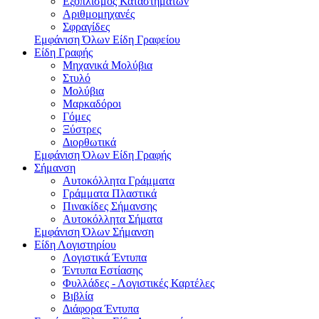
Εξοπλισμός Καταστημάτων
Αριθμομηχανές
Σφραγίδες
Εμφάνιση Όλων Είδη Γραφείου
Είδη Γραφής
Μηχανικά Μολύβια
Στυλό
Μολύβια
Μαρκαδόροι
Γόμες
Ξύστρες
Διορθωτικά
Εμφάνιση Όλων Είδη Γραφής
Σήμανση
Αυτοκόλλητα Γράμματα
Γράμματα Πλαστικά
Πινακίδες Σήμανσης
Αυτοκόλλητα Σήματα
Εμφάνιση Όλων Σήμανση
Είδη Λογιστηρίου
Λογιστικά Έντυπα
Έντυπα Εστίασης
Φυλλάδες - Λογιστικές Καρτέλες
Βιβλία
Διάφορα Έντυπα