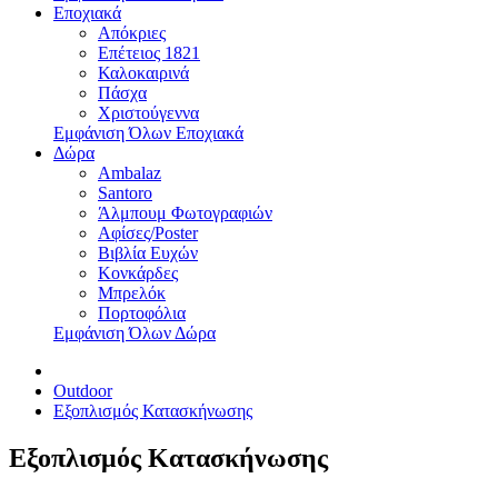
Εποχιακά
Απόκριες
Επέτειος 1821
Καλοκαιρινά
Πάσχα
Χριστούγεννα
Εμφάνιση Όλων Εποχιακά
Δώρα
Ambalaz
Santoro
Άλμπουμ Φωτογραφιών
Αφίσες/Poster
Βιβλία Ευχών
Κονκάρδες
Μπρελόκ
Πορτοφόλια
Εμφάνιση Όλων Δώρα
Outdoor
Εξοπλισμός Κατασκήνωσης
Εξοπλισμός Κατασκήνωσης