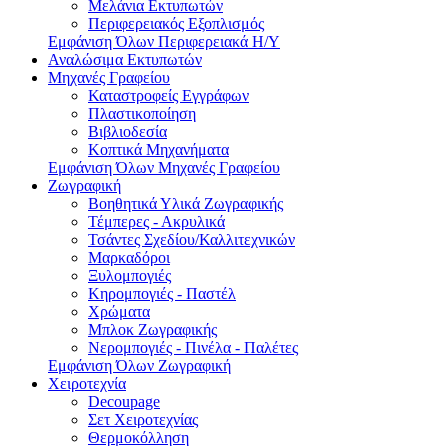
Μελάνια Εκτυπωτών
Περιφερειακός Εξοπλισμός
Εμφάνιση Όλων Περιφερειακά Η/Υ
Αναλώσιμα Εκτυπωτών
Μηχανές Γραφείου
Καταστροφείς Εγγράφων
Πλαστικοποίηση
Βιβλιοδεσία
Κοπτικά Μηχανήματα
Εμφάνιση Όλων Μηχανές Γραφείου
Ζωγραφική
Βοηθητικά Υλικά Ζωγραφικής
Τέμπερες - Ακρυλικά
Τσάντες Σχεδίου/Καλλιτεχνικών
Μαρκαδόροι
Ξυλομπογιές
Κηρομπογιές - Παστέλ
Χρώματα
Μπλοκ Ζωγραφικής
Νερομπογιές - Πινέλα - Παλέτες
Εμφάνιση Όλων Ζωγραφική
Χειροτεχνία
Decoupage
Σετ Χειροτεχνίας
Θερμοκόλληση