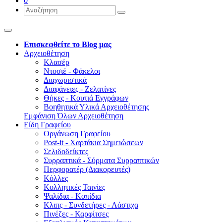
0
Επισκεφθείτε το Blog μας
Αρχειοθέτηση
Κλασέρ
Ντοσιέ - Φάκελοι
Διαχωριστικά
Διαφάνειες - Ζελατίνες
Θήκες - Κουτιά Εγγράφων
Βοηθητικά Υλικά Αρχειοθέτησης
Εμφάνιση Όλων Αρχειοθέτηση
Είδη Γραφείου
Οργάνωση Γραφείου
Post-it - Χαρτάκια Σημειώσεων
Σελιδοδείκτες
Συρραπτικά - Σύρματα Συρραπτικών
Περφορατέρ (Διακορευτές)
Κόλλες
Κολλητικές Ταινίες
Ψαλίδια - Κοπίδια
Κλιπς - Συνδετήρες - Λάστιχα
Πινέζες - Καρφίτσες