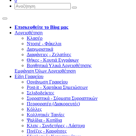
0
Επισκεφθείτε το Blog μας
Αρχειοθέτηση
Κλασέρ
Ντοσιέ - Φάκελοι
Διαχωριστικά
Διαφάνειες - Ζελατίνες
Θήκες - Κουτιά Εγγράφων
Βοηθητικά Υλικά Αρχειοθέτησης
Εμφάνιση Όλων Αρχειοθέτηση
Είδη Γραφείου
Οργάνωση Γραφείου
Post-it - Χαρτάκια Σημειώσεων
Σελιδοδείκτες
Συρραπτικά - Σύρματα Συρραπτικών
Περφορατέρ (Διακορευτές)
Κόλλες
Κολλητικές Ταινίες
Ψαλίδια - Κοπίδια
Κλιπς - Συνδετήρες - Λάστιχα
Πινέζες - Καρφίτσες