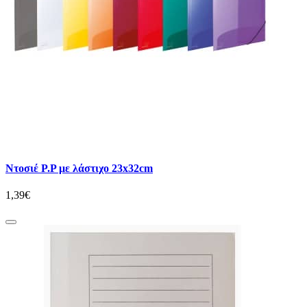
Ντοσιέ P.P με λάστιχο 23x32cm
1,39€