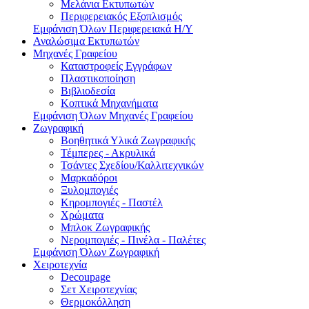
Μελάνια Εκτυπωτών
Περιφερειακός Εξοπλισμός
Εμφάνιση Όλων Περιφερειακά Η/Υ
Αναλώσιμα Εκτυπωτών
Μηχανές Γραφείου
Καταστροφείς Εγγράφων
Πλαστικοποίηση
Βιβλιοδεσία
Κοπτικά Μηχανήματα
Εμφάνιση Όλων Μηχανές Γραφείου
Ζωγραφική
Βοηθητικά Υλικά Ζωγραφικής
Τέμπερες - Ακρυλικά
Τσάντες Σχεδίου/Καλλιτεχνικών
Μαρκαδόροι
Ξυλομπογιές
Κηρομπογιές - Παστέλ
Χρώματα
Μπλοκ Ζωγραφικής
Νερομπογιές - Πινέλα - Παλέτες
Εμφάνιση Όλων Ζωγραφική
Χειροτεχνία
Decoupage
Σετ Χειροτεχνίας
Θερμοκόλληση