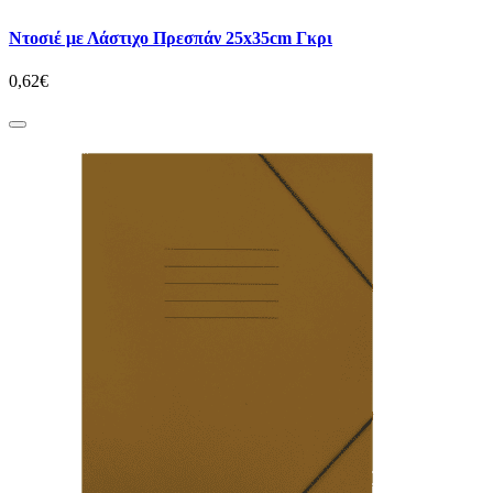
Ντοσιέ με Λάστιχο Πρεσπάν 25x35cm Γκρι
0,62€