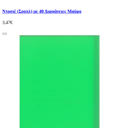
Ντοσιέ (Σουπλ) με 40 Διαφάνειες Μαύρο
3,47€