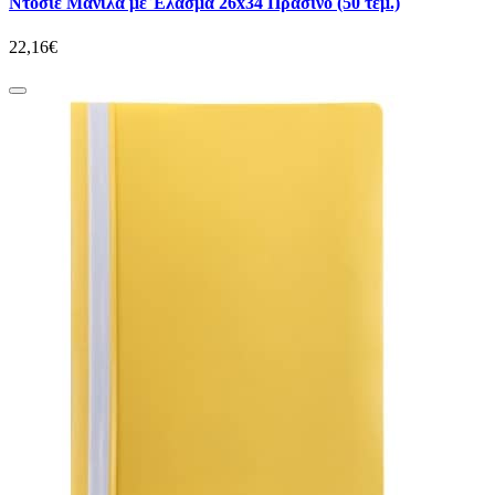
Ντοσιέ Μανίλα με Έλασμα 26x34 Πράσινο (50 τεμ.)
22,16€