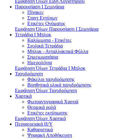
Εμφάνιση Όλων Είδη Λογιστηρίου
Παρουσίαση I Σεμινάρια
Πίνακες
Σταντ Εντύπων
Ετικέτες Ονόματος
Εμφάνιση Όλων Παρουσίαση I Σεμινάρια
Τετράδια I Μπλοκ
Καλύμματα - Ετικέτες
Σχολικά Τετράδια
Μπλοκ - Ανταλλακτικά Φύλλα
Σημειωματάρια
Ημερολόγια
Εμφάνιση Όλων Τετράδια I Μπλοκ
Ταχυδρόμηση
Φάκελοι ταχυδρόμησης
Βοηθητικά υλικά ταχυδρόμησης
Εμφάνιση Όλων Ταχυδρόμηση
Χαρτικά
Φωτοαντιγραφικά Χαρτιά
Θερμικά ρολά
Ετικέτες εκτύπωσης
Εμφάνιση Όλων Χαρτικά
Περιφερειακά Η/Υ
Καθαριστικά
Ψηφιακή Αποθήκευση