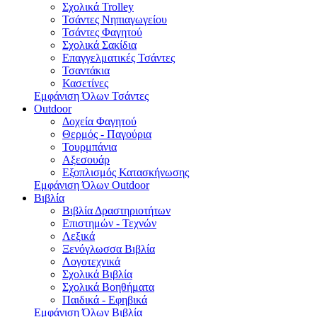
Σχολικά Trolley
Τσάντες Νηπιαγωγείου
Τσάντες Φαγητού
Σχολικά Σακίδια
Επαγγελματικές Τσάντες
Τσαντάκια
Κασετίνες
Εμφάνιση Όλων Τσάντες
Outdoor
Δοχεία Φαγητού
Θερμός - Παγούρια
Τουρμπάνια
Αξεσουάρ
Εξοπλισμός Κατασκήνωσης
Εμφάνιση Όλων Outdoor
Βιβλία
Βιβλία Δραστηριοτήτων
Επιστημών - Τεχνών
Λεξικά
Ξενόγλωσσα Βιβλία
Λογοτεχνικά
Σχολικά Βιβλία
Σχολικά Βοηθήματα
Παιδικά - Εφηβικά
Εμφάνιση Όλων Βιβλία