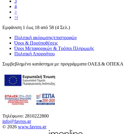
3
4
>
>|
Εμφάνιση 1 έως 18 από 58 (4 Σελ.)
Πολιτική ακύρωσης/επιστροφών
Όροι & Προϋποθέσεις
Όροι Μεταφορικών & Τρόποι Πληρωμής
Πολιτική Απορρήτου
Συμβεβλημένο κατάστημα με προγράμματα ΟΑΕΔ & ΟΠΕΚΑ
Τηλέφωνο: 2810222800
info@favros.gr
© 2026
www.favros.gr