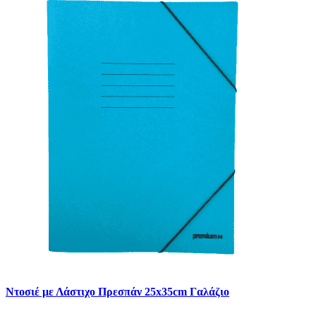
Ντοσιέ με Λάστιχο Πρεσπάν 25x35cm Γαλάζιο