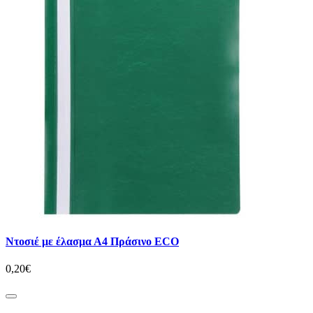
Ντοσιέ με έλασμα Α4 Πράσινο ECO
0,20€