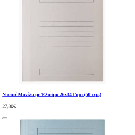
Ντοσιέ Μανίλα με Έλασμα 26x34 Γκρι (50 τεμ.)
27,80€