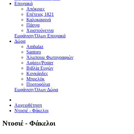
Εποχιακά
Απόκριες
Επέτειος 1821
Καλοκαιρινά
Πάσχα
Χριστούγεννα
Εμφάνιση Όλων Εποχιακά
Δώρα
Ambalaz
Santoro
Άλμπουμ Φωτογραφιών
Αφίσες/Poster
Βιβλία Ευχών
Κονκάρδες
Μπρελόκ
Πορτοφόλια
Εμφάνιση Όλων Δώρα
Αρχειοθέτηση
Ντοσιέ - Φάκελοι
Ντοσιέ - Φάκελοι