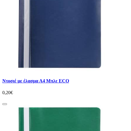
Ντοσιέ με έλασμα Α4 Μπλε ECO
0,20€