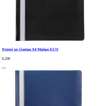
Ντοσιέ με έλασμα Α4 Μαύρο ECO
0,20€