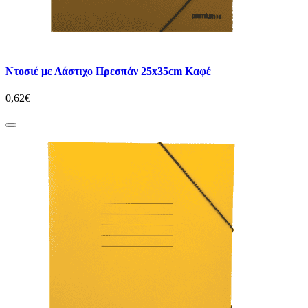
Ντοσιέ με Λάστιχο Πρεσπάν 25x35cm Καφέ
0,62€