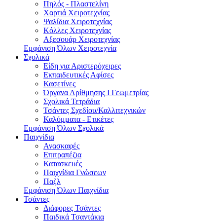
Πηλός - Πλαστελίνη
Χαρτιά Χειροτεχνίας
Ψαλίδια Χειροτεχνίας
Κόλλες Χειροτεχνίας
Αξεσουάρ Χειροτεχνίας
Εμφάνιση Όλων Χειροτεχνία
Σχολικά
Είδη για Αριστερόχειρες
Εκπαιδευτικές Αφίσες
Κασετίνες
Όργανα Αρίθμησης Ι Γεωμετρίας
Σχολικά Τετράδια
Τσάντες Σχεδίου/Καλλιτεχνικών
Καλύμματα - Ετικέτες
Εμφάνιση Όλων Σχολικά
Παιχνίδια
Ανασκαφές
Επιτραπέζια
Κατασκευές
Παιχνίδια Γνώσεων
Παζλ
Εμφάνιση Όλων Παιχνίδια
Τσάντες
Διάφορες Τσάντες
Παιδικά Τσαντάκια