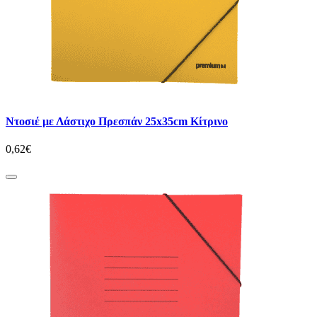
Ντοσιέ με Λάστιχο Πρεσπάν 25x35cm Κίτρινο
0,62€