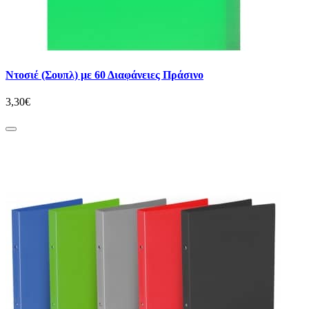
Ντοσιέ (Σουπλ) με 60 Διαφάνειες Πράσινο
3,30€