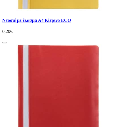
Ντοσιέ με έλασμα Α4 Κίτρινο ECO
0,20€