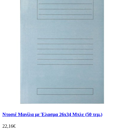
Ντοσιέ Μανίλα με Έλασμα 26x34 Μπλε (50 τεμ.)
22,16€