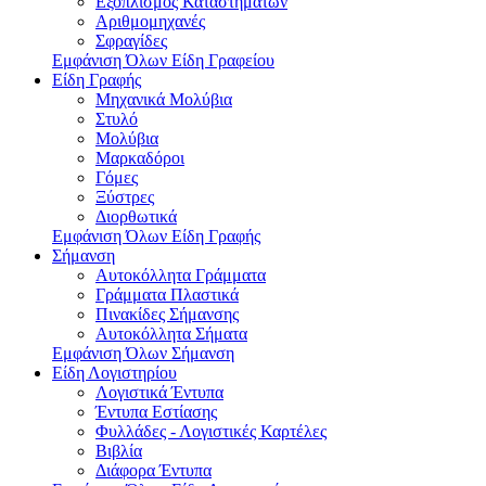
Εξοπλισμός Καταστημάτων
Αριθμομηχανές
Σφραγίδες
Εμφάνιση Όλων Είδη Γραφείου
Είδη Γραφής
Μηχανικά Μολύβια
Στυλό
Μολύβια
Μαρκαδόροι
Γόμες
Ξύστρες
Διορθωτικά
Εμφάνιση Όλων Είδη Γραφής
Σήμανση
Αυτοκόλλητα Γράμματα
Γράμματα Πλαστικά
Πινακίδες Σήμανσης
Αυτοκόλλητα Σήματα
Εμφάνιση Όλων Σήμανση
Είδη Λογιστηρίου
Λογιστικά Έντυπα
Έντυπα Εστίασης
Φυλλάδες - Λογιστικές Καρτέλες
Βιβλία
Διάφορα Έντυπα